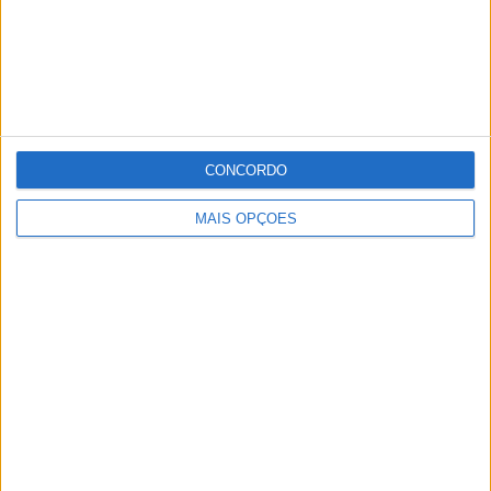
de cerca de 164 mil euros e está previsto que esteja
concluída nas próximas semanas.
Publicidade
CONCORDO
Publicidade
MAIS OPÇÕES
Publicidade