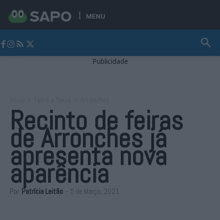
MENU
Jornal Alto Alentejo
Publicidade
Início
Terra a Terra
Arronches
Recinto de feiras
de Arronches já
apresenta nova
aparência
Por
Patrícia Leitão
-
5 de Março, 2021