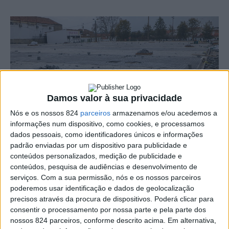
Damos valor à sua privacidade
Nós e os nossos 824
parceiros
armazenamos e/ou acedemos a
informações num dispositivo, como cookies, e processamos
dados pessoais, como identificadores únicos e informações
padrão enviadas por um dispositivo para publicidade e
conteúdos personalizados, medição de publicidade e
conteúdos, pesquisa de audiências e desenvolvimento de
Terminada uma primeira fase mais complexa,
serviços.
Com a sua permissão, nós e os nossos parceiros
poderemos usar identificação e dados de geolocalização
nomeadamento do processo de repavimentação do espaço
precisos através da procura de dispositivos. Poderá clicar para
consentir o processamento por nossa parte e pela parte dos
onde se realiza a Feira de Atividades Económicas de
nossos 824 parceiros, conforme descrito acima. Em alternativa,