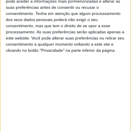
Arronches, esta obra de requalificação já apresenta
pode aceder a informações mais pormenorizadas e alterar as
suas preferências antes de consentir ou recusar o
melhorias significativas do recinto, que, de acordo com a
consentimento.
Tenha em atenção que algum processamento
Câmara, «aumentarão as condições para receber quer os
dos seus dados pessoais poderá não exigir o seu
consentimento, mas que tem o direito de se opor a esse
comerciantes, quer os visitantes das iniciativas ali
processamento. As suas preferências serão aplicadas apenas a
este website. Você pode alterar suas preferências ou retirar seu
promovidas ao longo do ano».
consentimento a qualquer momento voltando a este site e
clicando no botão "Privacidade" na parte inferior da página.
Actualmente, após se ter procedido à abertura de caixa e
colocação de infraestruturas elétricas, águas e esgotos,
encontram-se a decorrer os trabalhos de colocação de
pavês, ficando todo o recinto com um piso semelhante
ao que já se encontrava implementado na zona de
restauração da FAE.
Esta obra representa investimento da autarquia no valor