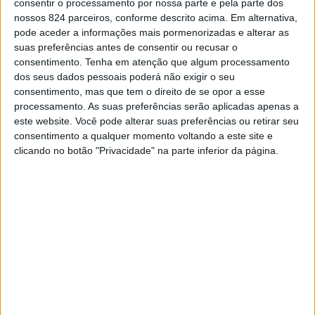
elevando para nove o número de mortes associadas à
consentir o processamento por nossa parte e pela parte dos
nossos 824 parceiros, conforme descrito acima. Em alternativa,
infecção nesta instituição, e para 11 o número total de
pode aceder a informações mais pormenorizadas e alterar as
mortes ocorridas destde o início da pandemia no
suas preferências antes de consentir ou recusar o
consentimento.
Tenha em atenção que algum processamento
concelho de Fronteira.
dos seus dados pessoais poderá não exigir o seu
consentimento, mas que tem o direito de se opor a esse
processamento. As suas preferências serão aplicadas apenas a
De acordo com o Serviço de Protecção Civil de Fronteira,
este website. Você pode alterar suas preferências ou retirar seu
também ontem não foram diagnosticados novos casos
consentimento a qualquer momento voltando a este site e
clicando no botão "Privacidade" na parte inferior da página.
de pessoas com Covid 19 no concelho e verificou-se
ainda uma recuperação de uma utente da Santa Casa de
Fronteira.
Neste momento a ERPI da Santa Casa da Misericórdia
de Fronteira tem ainda dois utentes e quatro
trabalhadoras infectadas, e no lar da Santa Casa de