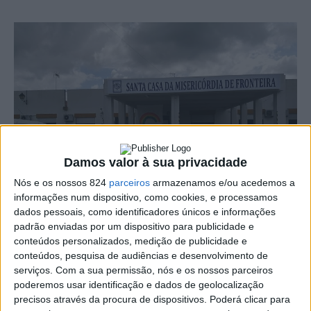
Damos valor à sua privacidade
Nós e os nossos 824
parceiros
armazenamos e/ou acedemos a
informações num dispositivo, como cookies, e processamos
dados pessoais, como identificadores únicos e informações
padrão enviadas por um dispositivo para publicidade e
conteúdos personalizados, medição de publicidade e
conteúdos, pesquisa de audiências e desenvolvimento de
O surto de Covid-19 que atingiu o lar da Santa Casa da
serviços.
Com a sua permissão, nós e os nossos parceiros
poderemos usar identificação e dados de geolocalização
Misericórdia de Fronteira fez ontem mais óbito,
precisos através da procura de dispositivos. Poderá clicar para