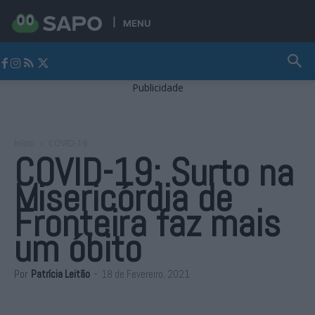
MENU
Jornal Alto Alentejo
Publicidade
Início
COVID-19
COVID-19: Surto na
Misericórdia de
Fronteira faz mais
um óbito
Por
Patrícia Leitão
-
18 de Fevereiro, 2021