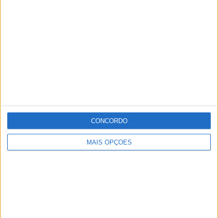
Cabeço de Vide permanecem também positivas uma
utente e uma trabalhadora.
Desde o início da pandemia da doença Covid 19, o
concelho de Fronteira apresenta 202 casos confirmados,
11 óbitos e 180 casos recuperados, havendo neste
momento 11 casos activos.
CONCORDO
Publicidade
MAIS OPÇÕES
Publicidade
Publicidade