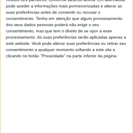
quase todos os utentes da instituição.
pode aceder a informações mais pormenorizadas e alterar as
suas preferências antes de consentir ou recusar o
consentimento.
Tenha em atenção que algum processamento
Ao nosso jornal a presidente da direcção do Lar, Adelaide
dos seus dados pessoais poderá não exigir o seu
Martins, adiantou que os utentes começaram hoje a
consentimento, mas que tem o direito de se opor a esse
processamento. As suas preferências serão aplicadas apenas a
desconfinar e a regressar aos espaços comuns, tendo a
este website. Você pode alterar suas preferências ou retirar seu
consentimento a qualquer momento voltando a este site e
funcionárias que testaram negativo à COVID-19 tomado
clicando no botão "Privacidade" na parte inferior da página.
durante o dia a segunda dose da vacina.
Apesar de a situação estar agora estabilizada, há ainda
quatro utentes com sequelas da infecção, sendo que um
está internado no Hospital. Há ainda a registar a morte
de cinco utentes, três dos quais estavam infectados
com COVID-19.