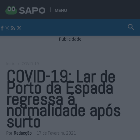
MENU
Jornal Alto Alentejo
Publicidade
Início
COVID-19
COVID-19: Lar de
Porto da Espada
regressa à
normalidade após
surto
Por
Redacção
-
17 de Fevereiro, 2021