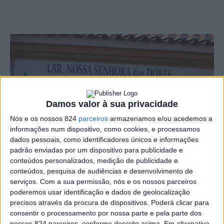
Damos valor à sua privacidade
Nós e os nossos 824
parceiros
armazenamos e/ou acedemos a
informações num dispositivo, como cookies, e processamos
dados pessoais, como identificadores únicos e informações
padrão enviadas por um dispositivo para publicidade e
conteúdos personalizados, medição de publicidade e
conteúdos, pesquisa de audiências e desenvolvimento de
O Lar de Nossa Senhora das Dores de Porto da Espada
serviços.
Com a sua permissão, nós e os nossos parceiros
poderemos usar identificação e dados de geolocalização
começou a desconfinar esta quarta-feira depois de ter
precisos através da procura de dispositivos. Poderá clicar para
sido atingido por um surto de COVID-19 que infectou
consentir o processamento por nossa parte e pela parte dos
nossos 824 parceiros, conforme descrito acima. Em alternativa,