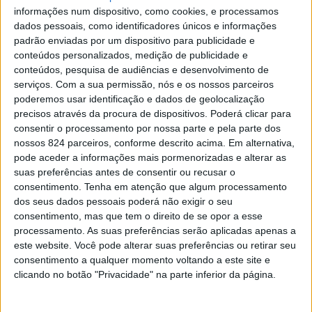
informações num dispositivo, como cookies, e processamos
sistema para manipulação e viciação do tacógrafo, no
dados pessoais, como identificadores únicos e informações
concelho de Arronches.
padrão enviadas por um dispositivo para publicidade e
conteúdos personalizados, medição de publicidade e
conteúdos, pesquisa de audiências e desenvolvimento de
Segundo a força de segurança, no decorrer de uma acção
serviços.
Com a sua permissão, nós e os nossos parceiros
poderemos usar identificação e dados de geolocalização
de fiscalização na Estrada Nacional 246, os militares
precisos através da procura de dispositivos. Poderá clicar para
consentir o processamento por nossa parte e pela parte dos
da Guarda apuraram que o condutor circulava com o
nossos 824 parceiros, conforme descrito acima. Em alternativa,
respectivo veículo sem que o tacógrafo estivesse a
pode aceder a informações mais pormenorizadas e alterar as
suas preferências antes de consentir ou recusar o
registar correctamente os tempos de condução,
consentimento.
Tenha em atenção que algum processamento
utilizando para o efeito um dispositivo colocado no
dos seus dados pessoais poderá não exigir o seu
consentimento, mas que tem o direito de se opor a esse
gerador de impulsos do aparelho de controlo, que permitia
processamento. As suas preferências serão aplicadas apenas a
este website. Você pode alterar suas preferências ou retirar seu
adulterar os dados de registo, originando desta forma
consentimento a qualquer momento voltando a este site e
uma notação técnica falsa.
clicando no botão "Privacidade" na parte inferior da página.