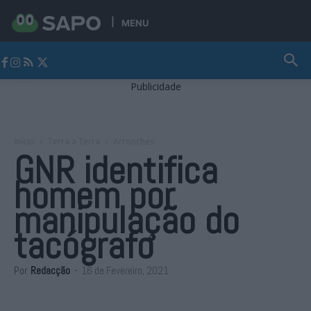
MENU
Jornal Alto Alentejo
Publicidade
Início
Terra a Terra
Arronches
GNR identifica
homem por
manipulação do
tacógrafo
Por
Redacção
-
16 de Fevereiro, 2021