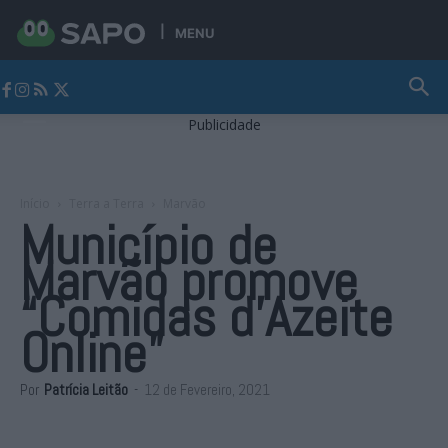
MENU
Jornal Alto Alentejo
Publicidade
Início
Terra a Terra
Marvão
Município de
Marvão promove
“Comidas d’Azeite
Online”
Por
Patrícia Leitão
-
12 de Fevereiro, 2021