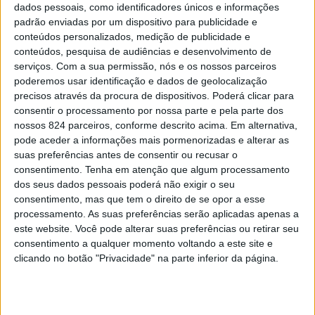
dados pessoais, como identificadores únicos e informações
padrão enviadas por um dispositivo para publicidade e
conteúdos personalizados, medição de publicidade e
conteúdos, pesquisa de audiências e desenvolvimento de
serviços.
Com a sua permissão, nós e os nossos parceiros
poderemos usar identificação e dados de geolocalização
precisos através da procura de dispositivos. Poderá clicar para
consentir o processamento por nossa parte e pela parte dos
nossos 824 parceiros, conforme descrito acima. Em alternativa,
O Município de Marvão promove, de 12 a 28 de
pode aceder a informações mais pormenorizadas e alterar as
suas preferências antes de consentir ou recusar o
Fevereiro, as “Comidas d’Azeite Online”, através das
consentimento.
Tenha em atenção que algum processamento
dos seus dados pessoais poderá não exigir o seu
suas redes sociais. A campanha, à base de vídeos e
consentimento, mas que tem o direito de se opor a esse
entrevistas, pretende divulgar e destacar a importância
processamento. As suas preferências serão aplicadas apenas a
este website. Você pode alterar suas preferências ou retirar seu
do olival e do azeite na economia da região, e dar a
consentimento a qualquer momento voltando a este site e
clicando no botão "Privacidade" na parte inferior da página.
conhecer os produtos que podem ser desenvolvidos à
base de azeite, além da vasta gastronomia.