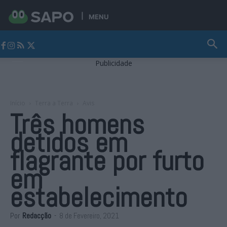
MENU
Jornal Alto Alentejo
Publicidade
Início
Terra a Terra
Avis
Três homens
detidos em
flagrante por furto
em
estabelecimento
Por
Redacção
-
8 de Fevereiro, 2021