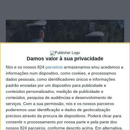
Damos valor à sua privacidade
Nós e os nossos 824
parceiros
armazenamos e/ou acedemos a
informações num dispositivo, como cookies, e processamos
dados pessoais, como identificadores únicos e informações
padrão enviadas por um dispositivo para publicidade e
conteúdos personalizados, medição de publicidade e
conteúdos, pesquisa de audiências e desenvolvimento de
serviços.
Com a sua permissão, nós e os nossos parceiros
A GNR anunciou ter detido em flagrante, no sábado, dia
poderemos usar identificação e dados de geolocalização
precisos através da procura de dispositivos. Poderá clicar para
6, três homens com idades entre os 17 e os 35 anos por
consentir o processamento por nossa parte e pela parte dos
furto num estabelecimento do concelho de Avis.
nossos 824 parceiros, conforme descrito acima. Em alternativa,