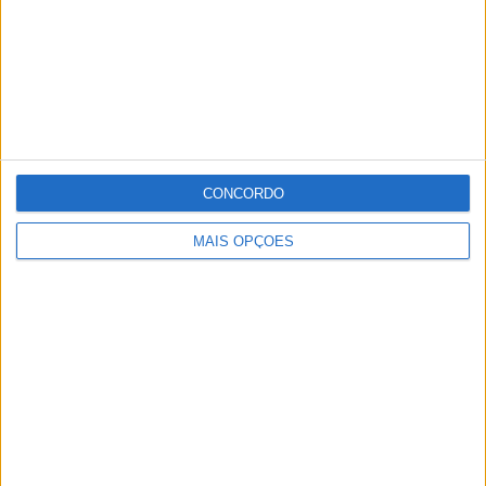
sido recuperada e entregue ao seu legítimo proprietário.
Os detidos foram constituídos arguidos e os factos
foram remetidos ao Tribunal Judicial de Portalegre.
Publicidade
CONCORDO
Publicidade
MAIS OPÇÕES
Publicidade