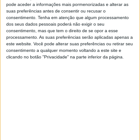
pode aceder a informações mais pormenorizadas e alterar as
suas preferências antes de consentir ou recusar o
De acordo com a força de segurança, na sequência de
consentimento.
Tenha em atenção que algum processamento
dos seus dados pessoais poderá não exigir o seu
uma denúncia de um furto num estabelecimento, os
consentimento, mas que tem o direito de se opor a esse
militares «deslocaram-se de imediato» para o local
processamento. As suas preferências serão aplicadas apenas a
este website. Você pode alterar suas preferências ou retirar seu
surpreendendo os suspeitos quando saiam do local na
consentimento a qualquer momento voltando a este site e
clicando no botão "Privacidade" na parte inferior da página.
posse de uma máquina de tabaco.
Os suspeitos foram detidos em flagrante, tendo a
Guarda apurado que os homens entraram no
estabelecimento após o arrombamento da porta e de uma
janela. No decorrer das diligências policiais apurou-
se ainda que uma das viaturas que os suspeitos
utilizavam tinha sido furtada, tendo