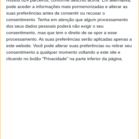
pode aceder a informações mais pormenorizadas e alterar as
para o antebraço), cumprir o programa de vacinação, usar
suas preferências antes de consentir ou recusar o
os antibióticos só se prescritos pelo médico e respeitar
consentimento.
Tenha em atenção que algum processamento
dos seus dados pessoais poderá não exigir o seu
a duração do tratamento e a regularidade das tomas,
consentimento, mas que tem o direito de se opor a esse
processamento. As suas preferências serão aplicadas apenas a
entregando na farmácia as sobras, caso existam, são as
este website. Você pode alterar suas preferências ou retirar seu
chaves para travar o avanço das bactérias
consentimento a qualquer momento voltando a este site e
clicando no botão "Privacidade" na parte inferior da página.
multirresistentes.