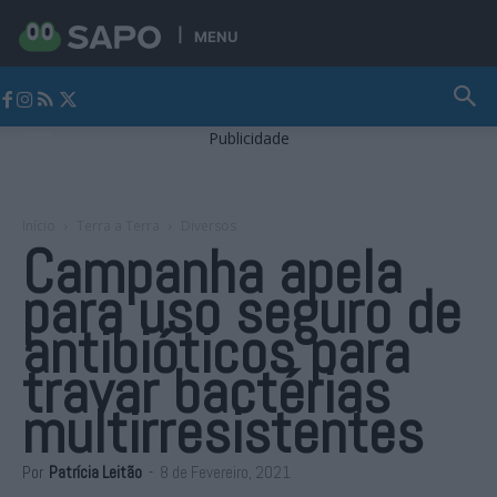
MENU
Jornal Alto Alentejo
Publicidade
Início
Terra a Terra
Diversos
Campanha apela
para uso seguro de
antibióticos para
travar bactérias
multirresistentes
Por
Patrícia Leitão
-
8 de Fevereiro, 2021