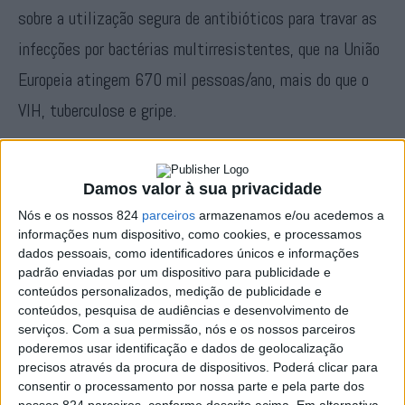
sobre a utilização segura de antibióticos para travar as
infecções por bactérias multirresistentes, que na União
Europeia atingem 670 mil pessoas/ano, mais do que o
VIH, tuberculose e gripe.
Apesar de o consumo de antibióticos ter vindo a baixar
Damos valor à sua privacidade
nos últimos anos, em particular no último por causa das
Nós e os nossos 824
parceiros
armazenamos e/ou acedemos a
medidas de protecção por causa da pandemia de Covid-
informações num dispositivo, como cookies, e processamos
19, a DGS sublinha que «a emergência de bactérias
dados pessoais, como identificadores únicos e informações
padrão enviadas por um dispositivo para publicidade e
resistentes a antibióticos continua a ser uma ameaça à
conteúdos personalizados, medição de publicidade e
conteúdos, pesquisa de audiências e desenvolvimento de
escala global».
serviços.
Com a sua permissão, nós e os nossos parceiros
poderemos usar identificação e dados de geolocalização
precisos através da procura de dispositivos. Poderá clicar para
Evitar as infecções usando medidas de protecção como a
consentir o processamento por nossa parte e pela parte dos
lavagem das mãos e a etiqueta respiratória (espirrar
nossos 824 parceiros, conforme descrito acima. Em alternativa,