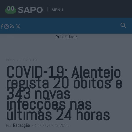
MENU
Jornal Alto Alentejo
Publicidade
Início
COVID-19
COVID-19: Alentejo
regista 20 óbitos e
343 novas
infecções nas
últimas 24 horas
Por
Redacção
-
4 de Fevereiro, 2021