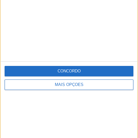
menos 4.925 do que no dia de ontem.
Portugal tem agora 6.496 pessoas internadas, menos
188 do que ontem, sendo que 863 estão em unidades de
cuidados intensivos, menos 14 do que ontem.
CONCORDO
Publicidade
MAIS OPÇÕES
Publicidade
Publicidade