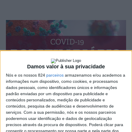
Damos valor à sua privacidade
Nós e os nossos 824
parceiros
armazenamos e/ou acedemos a
informações num dispositivo, como cookies, e processamos
dados pessoais, como identificadores únicos e informações
Nas últimas 24 horas o Alentejo registou mais 20
padrão enviadas por um dispositivo para publicidade e
óbitos e 343 novas infecções de COVID-19. Segundo o
conteúdos personalizados, medição de publicidade e
conteúdos, pesquisa de audiências e desenvolvimento de
boletim da DGS desta quinta-feira, dia 4, a nível
serviços.
Com a sua permissão, nós e os nossos parceiros
poderemos usar identificação e dados de geolocalização
nacional há a registar mais 225 óbitos e 7.914
precisos através da procura de dispositivos. Poderá clicar para
infectados.
consentir o processamento por nossa parte e pela parte dos