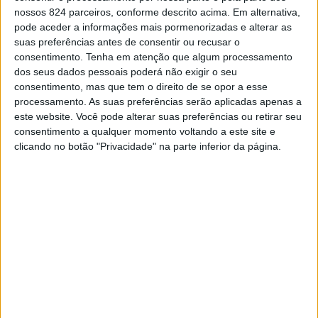
nossos 824 parceiros, conforme descrito acima. Em alternativa,
pode aceder a informações mais pormenorizadas e alterar as
Na região do Alentejo os dados divulgados pela DGS
suas preferências antes de consentir ou recusar o
consentimento.
Tenha em atenção que algum processamento
indicam que a região do Alentejo soma desde o início da
dos seus dados pessoais poderá não exigir o seu
pandemia um total de 741 óbitos e 26.284 infectados.
consentimento, mas que tem o direito de se opor a esse
processamento. As suas preferências serão aplicadas apenas a
este website. Você pode alterar suas preferências ou retirar seu
A nível nacional há a registar mais 225 óbitos, 7.914
consentimento a qualquer momento voltando a este site e
clicando no botão "Privacidade" na parte inferior da página.
infectados e 10.760 recuperações, sendo que desde o
início da pandemia o País regista um total de 748.858
casos confirmados, 13482 óbitos e 573.934
recuperados.
Os dados divulgados dão ainda conta que há 161.442
casos de COVID-19 activos, menos 3.071 do que
ontem, e há 204.336 contactos em vigilância, ou seja,