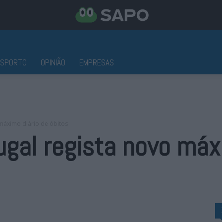
ESPORTO
OPINIÃO
EMPRESAS
máximo diário de óbitos
gal regista novo máx