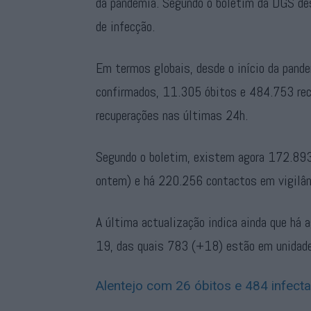
da pandemia. Segundo o boletim da DGS des
de infecção.
Em termos globais, desde o início da pand
confirmados, 11.305 óbitos e 484.753 rec
recuperações nas últimas 24h.
Segundo o boletim, existem agora 172.89
ontem) e há 220.256 contactos em vigilân
A última actualização indica ainda que h
19, das quais 783 (+18) estão em unidade
Alentejo com 26 óbitos e 484 infect