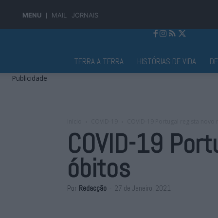
MENU
MAIL
JORNAIS
Jornal Alto Alentejo
TERRA A TERRA
HISTÓRIAS DE VIDA
D
Publicidade
Início
COVID-19
COVID-19 Portugal regista novo 
COVID-19 Portu
óbitos
Por
Redacção
-
27 de Janeiro, 2021