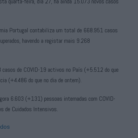
ta quarta-feira, dia 27, há ainda 15.073 novos casos
emia Portugal contabiliza um total de 668.951 casos
uperados, havendo a registar mais 9.268
3 casos de COVID-19 activos no País (+5.512 do que
cia (+4.486 do que no dia de ontem).
á agora 6.603 (+131) pessoas internadas com COVID-
s de Cuidados Intensivos.
ados