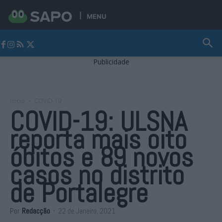
MENU
Jornal Alto Alentejo
Publicidade
Início
COVID-19
COVID-19: ULSNA
reporta mais oito
óbitos e 89 novos
casos no distrito
de Portalegre
Por
Redacção
-
22 de Janeiro, 2021