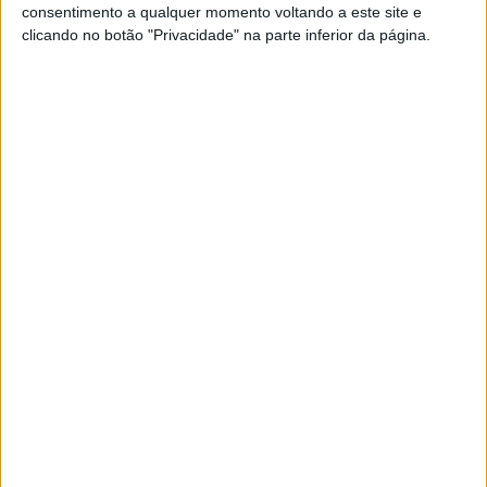
consentimento a qualquer momento voltando a este site e
casos por concelho.
clicando no botão "Privacidade" na parte inferior da página.
O somatório dos números divulgados pela unidade de
saúde indica que, desde o início da pandemia, foram
confirmados 3614 casos na região do Alto Alentejo,
mais 89 casos do que ontem, havendo a registar um
aumento do número de casos activos que é de agora
1088, mais 33 do que ontem, e também o número de
recuperados subiu para 2406, mais 48 do que ontem.
De acordo com o boletim da ULSNA, há agora 57
pessoas internadas, mais sete do que ontem, e foram
realizados nesta unidade de saúde 47.132 testes.