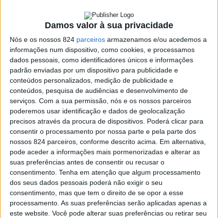
soma um novo óbito, totalizando quatro óbitos. Em Alter
também há mais uma morte regista nas últimas 24
Damos valor à sua privacidade
horas, totalizando agora o concelho cinco mortes
Nós e os nossos 824
parceiros
armazenamos e/ou acedemos a
informações num dispositivo, como cookies, e processamos
associadas às COVID-19, apesar de o Município dar
dados pessoais, como identificadores únicos e informações
conta de 12 óbitos desde o início da pandemia.
padrão enviadas por um dispositivo para publicidade e
conteúdos personalizados, medição de publicidade e
conteúdos, pesquisa de audiências e desenvolvimento de
Da lista da ULSNA, referente aos óbitos por concelho
serviços.
Com a sua permissão, nós e os nossos parceiros
poderemos usar identificação e dados de geolocalização
desde o início da pandemia, constam ainda os concelhos
precisos através da procura de dispositivos. Poderá clicar para
de Marvão com 11, de Campo Maior com quatro,
consentir o processamento por nossa parte e pela parte dos
nossos 824 parceiros, conforme descrito acima. Em alternativa,
Arronches, Avis e Monforte com três óbitos cada.
pode aceder a informações mais pormenorizadas e alterar as
suas preferências antes de consentir ou recusar o
consentimento.
Tenha em atenção que algum processamento
Reiteramos que os restantes óbitos não estão
dos seus dados pessoais poderá não exigir o seu
consentimento, mas que tem o direito de se opor a esse
referenciados nos respectivos concelhos porque a
processamento. As suas preferências serão aplicadas apenas a
unidade de saúde não divulga números inferiores a três
este website. Você pode alterar suas preferências ou retirar seu