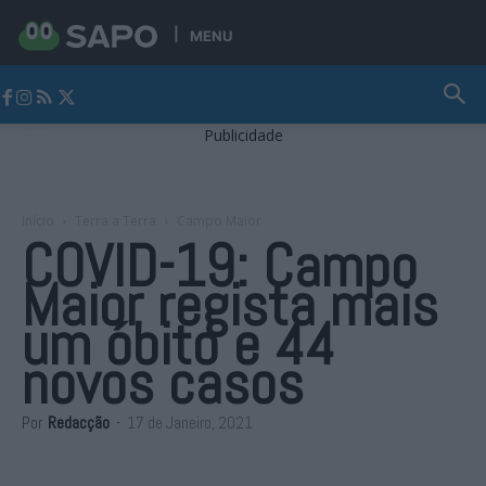
MENU
Jornal Alto Alentejo
Publicidade
Início
Terra a Terra
Campo Maior
COVID-19: Campo
Maior regista mais
um óbito e 44
novos casos
Por
Redacção
-
17 de Janeiro, 2021