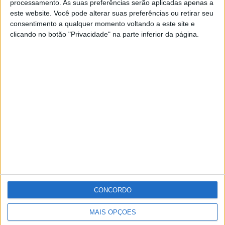
número de novos casos, com mais 44, o que eleva para
processamento. As suas preferências serão aplicadas apenas a
este website. Você pode alterar suas preferências ou retirar seu
234 o número de casos activos.
consentimento a qualquer momento voltando a este site e
clicando no botão "Privacidade" na parte inferior da página.
Desde o início da pandemia o concelho de Campo Maior
totaliza 375 confirmados, dos quais 136 já se
encontram recuperados.
Publicidade
Publicidade
Publicidade
CONCORDO
MAIS OPÇÕES