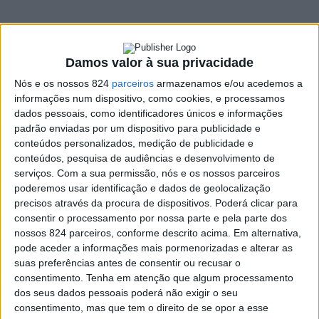
Damos valor à sua privacidade
Nós e os nossos 824
parceiros
armazenamos e/ou acedemos a
informações num dispositivo, como cookies, e processamos
dados pessoais, como identificadores únicos e informações
padrão enviadas por um dispositivo para publicidade e
conteúdos personalizados, medição de publicidade e
conteúdos, pesquisa de audiências e desenvolvimento de
serviços.
Com a sua permissão, nós e os nossos parceiros
poderemos usar identificação e dados de geolocalização
precisos através da procura de dispositivos. Poderá clicar para
consentir o processamento por nossa parte e pela parte dos
Campo Maior regista este domingo mais um óbito,
nossos 824 parceiros, conforme descrito acima. Em alternativa,
pode aceder a informações mais pormenorizadas e alterar as
subindo para cinco o número de mortes associadas à
suas preferências antes de consentir ou recusar o
Covid-19 no concelho.
consentimento.
Tenha em atenção que algum processamento
dos seus dados pessoais poderá não exigir o seu
Há ainda a registar mais uma subida significativa no
consentimento, mas que tem o direito de se opor a esse