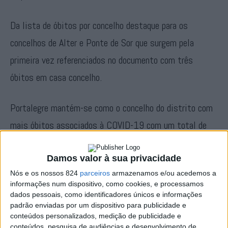
Da lista de óbitos por concelho destaque para os
concelhos de Alter e Ponte de Sor que surgem pela
primeira vez referenciados no documento com três
óbitos em casa concelho.
Portalegre mantém-se como o concelho do distrito com
mais óbitos associados à COVID-19 com um total de
37 óbitos, segue-se o concelho de Nisa com 13, Elvas
Damos valor à sua privacidade
com 12, Marvão com 11, Campo Maior com quatro,
Nós e os nossos 824
parceiros
armazenamos e/ou acedemos a
Crato com quatro e Avis com três. Reiteramos que os
informações num dispositivo, como cookies, e processamos
restantes óbitos não estão referenciados nos
dados pessoais, como identificadores únicos e informações
padrão enviadas por um dispositivo para publicidade e
respectivos concelhos porque a unidade de saúde não
conteúdos personalizados, medição de publicidade e
conteúdos, pesquisa de audiências e desenvolvimento de