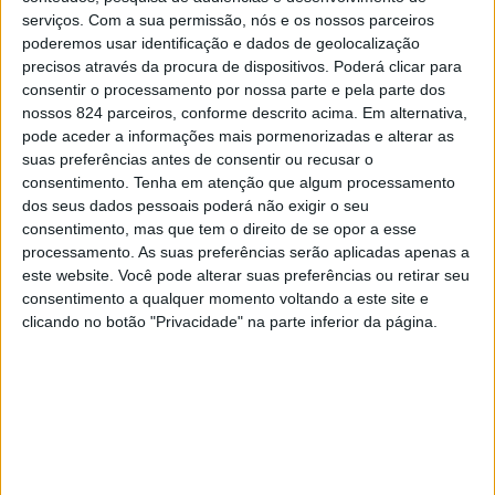
divulga números inferiores a três casos por concelho.
serviços.
Com a sua permissão, nós e os nossos parceiros
poderemos usar identificação e dados de geolocalização
O somatório dos números divulgados pela unidade de
precisos através da procura de dispositivos. Poderá clicar para
consentir o processamento por nossa parte e pela parte dos
saúde indica que, desde o início da pandemia, foram
nossos 824 parceiros, conforme descrito acima. Em alternativa,
pode aceder a informações mais pormenorizadas e alterar as
confirmados 3192 casos na região do Alto Alentejo,
suas preferências antes de consentir ou recusar o
mais 42 casos do que ontem, registando-se uma
consentimento.
Tenha em atenção que algum processamento
dos seus dados pessoais poderá não exigir o seu
diminuição do número de casos activos que é de agora
consentimento, mas que tem o direito de se opor a esse
991 (-7), sendo que o número de recuperados aumentou
processamento. As suas preferências serão aplicadas apenas a
este website. Você pode alterar suas preferências ou retirar seu
para 2102 (+46).
consentimento a qualquer momento voltando a este site e
clicando no botão "Privacidade" na parte inferior da página.
De acordo com o boletim da ULSNA, há agora 45
pessoas internadas, mais três do que ontem, e foram
realizados nesta unidade de saúde 44.360 testes.