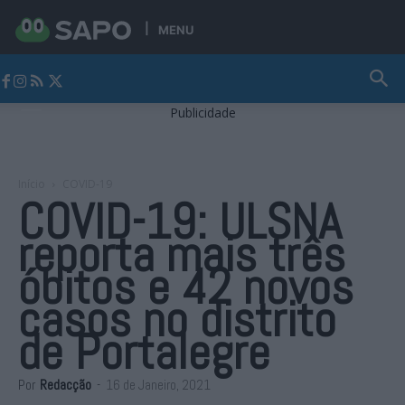
MENU
Jornal Alto Alentejo
Publicidade
Início
COVID-19
COVID-19: ULSNA
reporta mais três
óbitos e 42 novos
casos no distrito
de Portalegre
Por
Redacção
-
16 de Janeiro, 2021