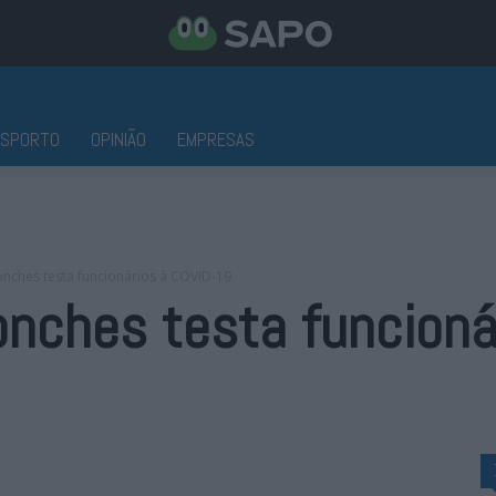
ESPORTO
OPINIÃO
EMPRESAS
nches testa funcionários à COVID-19
nches testa funcioná