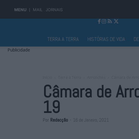
MENU
MAIL
JORNAIS
Jornal Alto Alentejo
TERRA A TERRA
HISTÓRIAS DE VIDA
D
Publicidade
Início
Terra a Terra
Arronches
Câmara de Arro
Câmara de Arro
19
Por
Redacção
-
16 de Janeiro, 2021