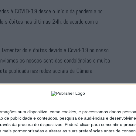
iados à COVID-19 desde o início da pandemia no
 dois óbitos nas últimas 24h, de acordo com a
 lamentar dois óbitos devido à Covid-19 no nosso
enviamos as nossas sentidas condolências e muita
ota publicada nas redes sociais da Câmara.
ista um total de 201 casos confirmados, dos quais
s.
ações num dispositivo, como cookies, e processamos dados pessoais,
Publicidade
ão de publicidade e conteúdos, pesquisa de audiências e desenvolvime
ravés da procura de dispositivos. Poderá clicar para consentir o proc
s mais pormenorizadas e alterar as suas preferências antes de consent