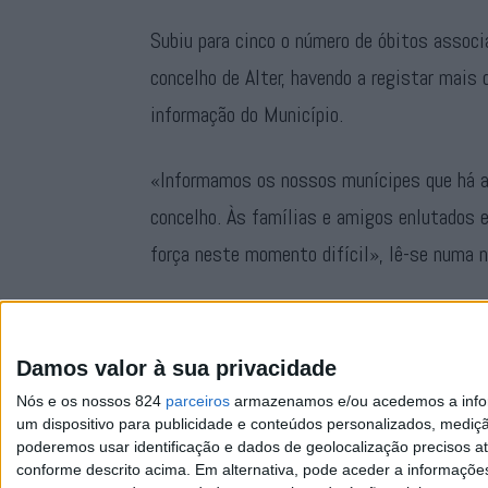
Subiu para cinco o número de óbitos assoc
concelho de Alter, havendo a registar mais
informação do Município.
«Informamos os nossos munícipes que há a
concelho. Às famílias e amigos enlutados 
força neste momento difícil», lê-se numa n
Desde o início da pandemia o concelho reg
116 activos, 80 recuperados e cinco óbito
Damos valor à sua privacidade
Nós e os nossos 824
parceiros
armazenamos e/ou acedemos a inform
um dispositivo para publicidade e conteúdos personalizados, mediç
poderemos usar identificação e dados de geolocalização precisos at
conforme descrito acima. Em alternativa, pode aceder a informaçõe