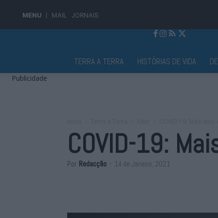
MENU
MAIL
JORNAIS
Jornal Alto Alentejo
TERRA A TERRA
HISTÓRIAS DE VIDA
D
Publicidade
Início
Terra a Terra
Alter
COVID-19: Mais dois 
COVID-19: Mais
Por
Redacção
-
14 de Janeiro, 2021