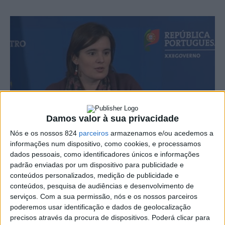
Damos valor à sua privacidade
Nós e os nossos 824
parceiros
armazenamos e/ou acedemos a
informações num dispositivo, como cookies, e processamos
dados pessoais, como identificadores únicos e informações
padrão enviadas por um dispositivo para publicidade e
A ministra da Presidência, Mariana Vieira da Silva,
conteúdos personalizados, medição de publicidade e
conteúdos, pesquisa de audiências e desenvolvimento de
confirmou hoje que o País vai avançar para um novo
serviços.
Com a sua permissão, nós e os nossos parceiros
confinamento semelhante ao que aconteceu em Março e
poderemos usar identificação e dados de geolocalização
precisos através da procura de dispositivos. Poderá clicar para