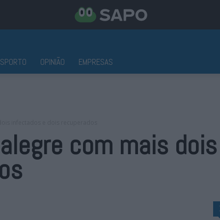
ESPORTO
OPINIÃO
EMPRESAS
ois infectados e dois recuperados
alegre com mais dois
dos