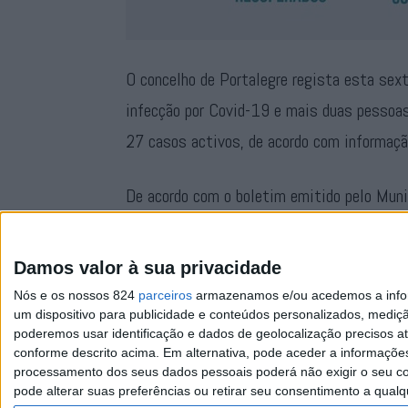
O concelho de Portalegre regista esta sext
infecção por Covid-19 e mais duas pessoa
27 casos activos, de acordo com informaç
De acordo com o boletim emitido pelo Munic
um total de 84 casos confirmados, do quai
de uma pessoa infectada.
Damos valor à sua privacidade
Nós e os nossos 824
parceiros
armazenamos e/ou acedemos a inform
um dispositivo para publicidade e conteúdos personalizados, mediç
poderemos usar identificação e dados de geolocalização precisos at
conforme descrito acima. Em alternativa, pode aceder a informaçõe
processamento dos seus dados pessoais poderá não exigir o seu co
pode alterar suas preferências ou retirar seu consentimento a qualq