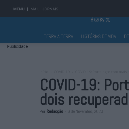
MENU
MAIL
JORNAIS
Jornal Alto Alentejo
TERRA A TERRA
HISTÓRIAS DE VIDA
D
Publicidade
Início
COVID-19
COVID-19: Portalegre com mais d
COVID-19: Port
dois recupera
Por
Redacção
-
6 de Novembro, 2020