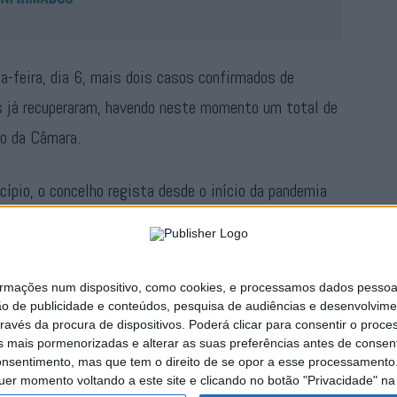
a-feira, dia 6, mais dois casos confirmados de
s já recuperaram, havendo neste momento um total de
ão da Câmara.
ípio, o concelho regista desde o início da pandemia
s 56 estão recuperados. Há ainda registo de um óbito
ações num dispositivo, como cookies, e processamos dados pessoais,
Publicidade
ão de publicidade e conteúdos, pesquisa de audiências e desenvolvime
ravés da procura de dispositivos. Poderá clicar para consentir o proc
s mais pormenorizadas e alterar as suas preferências antes de consent
nsentimento, mas que tem o direito de se opor a esse processamento. 
uer momento voltando a este site e clicando no botão "Privacidade" na 