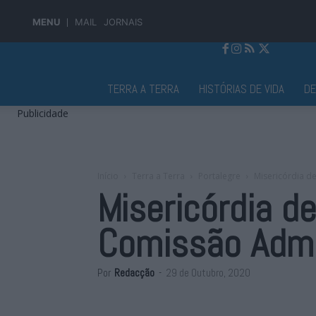
MENU
MAIL
JORNAIS
Jornal Alto Alentejo
TERRA A TERRA
HISTÓRIAS DE VIDA
D
Publicidade
Início
Terra a Terra
Portalegre
Misericórdia d
Misericórdia d
Comissão Admi
Por
Redacção
-
29 de Outubro, 2020