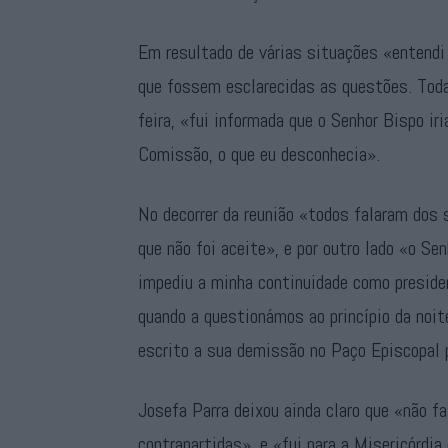
Em resultado de várias situações «entendi 
que fossem esclarecidas as questões. Toda
feira, «fui informada que o Senhor Bispo ir
Comissão, o que eu desconhecia».
No decorrer da reunião «todos falaram dos
que não foi aceite», e por outro lado «o S
impediu a minha continuidade como preside
quando a questionámos ao princípio da noit
escrito a sua demissão no Paço Episcopal 
Josefa Parra deixou ainda claro que «não fa
contrapartidas», e «fui para a Misericórdi