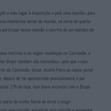
pôr o meu lugar à disposição e pedi uma reunião» para
via momentos antes da reunião, na noite de quarta-
ia participar nessa reunião a convite de um membro da
 seus motivos e eu sugeri mudanças na Comissão, o
enhor Bispo também não concordou», pelo que «isso
nte da Comissão, disse Josefa Parra ao nosso jornal
e, depois de ter apresentado pessoalmente e por
pelas 17h de hoje, num breve encontro com o Bispo.
z parte da minha forma de estar o exigir
a com uma missão: encontrar uma solução e assegurar