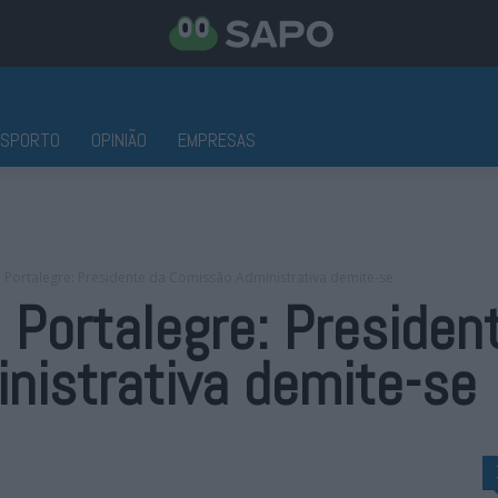
ESPORTO
OPINIÃO
EMPRESAS
e Portalegre: Presidente da Comissão Administrativa demite-se
e Portalegre: Presiden
nistrativa demite-se