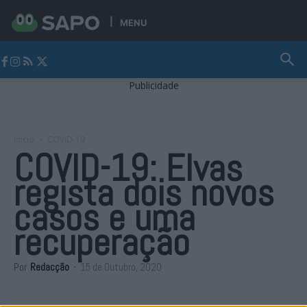
MENU
Jornal Alto Alentejo
Publicidade
Início
COVID-19
COVID-19: Elvas
regista dois novos
casos e uma
recuperação
Por
Redacção
-
15 de Outubro, 2020