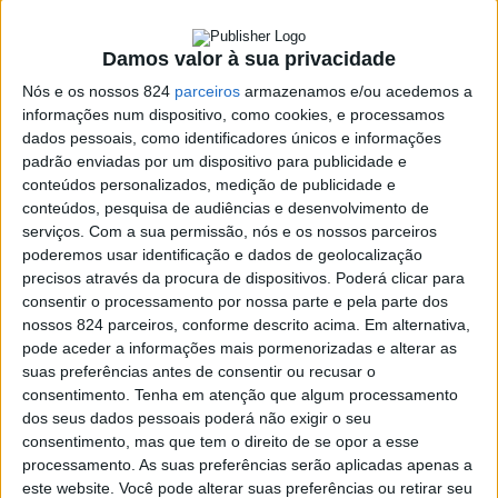
Damos valor à sua privacidade
Nós e os nossos 824
parceiros
armazenamos e/ou acedemos a
informações num dispositivo, como cookies, e processamos
dados pessoais, como identificadores únicos e informações
padrão enviadas por um dispositivo para publicidade e
conteúdos personalizados, medição de publicidade e
conteúdos, pesquisa de audiências e desenvolvimento de
serviços.
Com a sua permissão, nós e os nossos parceiros
poderemos usar identificação e dados de geolocalização
precisos através da procura de dispositivos. Poderá clicar para
consentir o processamento por nossa parte e pela parte dos
nossos 824 parceiros, conforme descrito acima. Em alternativa,
pode aceder a informações mais pormenorizadas e alterar as
suas preferências antes de consentir ou recusar o
O concelho de Elvas regista esta quinta-feira, dia 15,
consentimento.
Tenha em atenção que algum processamento
dois novos casos de COVID-19 e uma recuperação.
dos seus dados pessoais poderá não exigir o seu
consentimento, mas que tem o direito de se opor a esse
processamento. As suas preferências serão aplicadas apenas a
De acordo com a actualização diária do município, o
este website. Você pode alterar suas preferências ou retirar seu