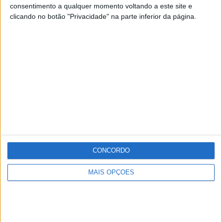
consentimento a qualquer momento voltando a este site e
concelho regista um total de 53 casos confirmados,
clicando no botão "Privacidade" na parte inferior da página.
sendo que 22 estão activos e há 31 recuperados.
Publicidade
Publicidade
Publicidade
CONCORDO
MAIS OPÇÕES