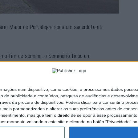
rio Maior de Portalegre após um sacerdote ali
imo fim-de-semana, o Seminário ficou em
alizado testes, cujos resultados foram agora
rmou fonte oficial ao nosso jornal.
ações num dispositivo, como cookies, e processamos dados pessoais,
Publicidade
ão de publicidade e conteúdos, pesquisa de audiências e desenvolvime
ravés da procura de dispositivos. Poderá clicar para consentir o proc
s mais pormenorizadas e alterar as suas preferências antes de consent
nsentimento, mas que tem o direito de se opor a esse processamento. 
uer momento voltando a este site e clicando no botão "Privacidade" na 