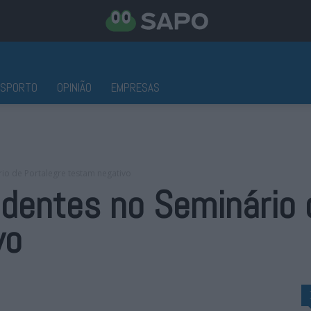
ESPORTO
OPINIÃO
EMPRESAS
io de Portalegre testam negativo
dentes no Seminário 
vo