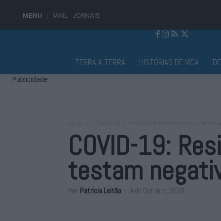
MENU
MAIL
JORNAIS
Jornal Alto Alentejo
TERRA A TERRA
HISTÓRIAS DE VIDA
D
Publicidade
Início
COVID-19
COVID-19: Residentes no Seminár
COVID-19: Resi
testam negati
Por
Patrícia Leitão
-
9 de Outubro, 2020