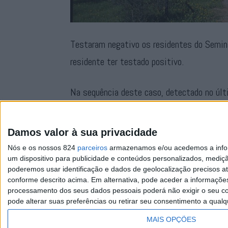
Testaram negativo os residentes do Seminá
residente ter testado positivo.
Na sequência deste caso, detectado no últ
confinamento, tendo os seus residentes re
conhecidos e deram negativo, segundo confi
Damos valor à sua privacidade
Nós e os nossos 824
parceiros
armazenamos e/ou acedemos a inform
um dispositivo para publicidade e conteúdos personalizados, mediç
poderemos usar identificação e dados de geolocalização precisos at
conforme descrito acima. Em alternativa, pode aceder a informaçõe
processamento dos seus dados pessoais poderá não exigir o seu co
pode alterar suas preferências ou retirar seu consentimento a qualq
Facebook
Instagram
RSS
X
MAIS OPÇÕES