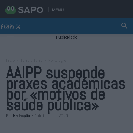
MENU
Jornal Alto Alentejo
Publicidade
Início
Terra a Terra
Portalegre
AAIPP suspende
praxes académicas
por «motivos de
saúde pública»
Por
Redacção
-
1 de Outubro, 2020