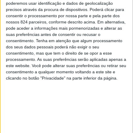
poderemos usar identificação e dados de geolocalização
das três escolas sediadas em Portalegre (ESTGP,
precisos através da procura de dispositivos. Poderá clicar para
consentir o processamento por nossa parte e pela parte dos
ESECS e ESS).
nossos 824 parceiros, conforme descrito acima. Em alternativa,
pode aceder a informações mais pormenorizadas e alterar as
suas preferências antes de consentir ou recusar o
Em comunicado, a AAIPP justifica esta suspensão com
consentimento.
Tenha em atenção que algum processamento
«motivos de saúde pública», após «a cuidada análise de
dos seus dados pessoais poderá não exigir o seu
consentimento, mas que tem o direito de se opor a esse
todas as normas impostas pela Direcção-Geral de Saúde
processamento. As suas preferências serão aplicadas apenas a
e pelo Governo de Portugal».
este website. Você pode alterar suas preferências ou retirar seu
consentimento a qualquer momento voltando a este site e
clicando no botão "Privacidade" na parte inferior da página.
«Para lá de todas as condicionantes causadas pela
pandemia, a AAIPP e as três comissões pretendem,
acima de tudo, defender a voa imagem da praxe, pelo que
realizar qualquer tipo de actividade deste desse
contexto poderia por essa imagem em causa», refere o