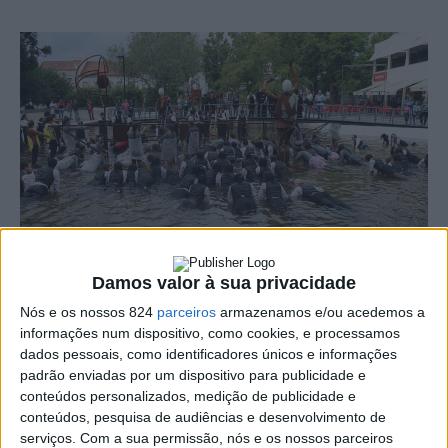
Damos valor à sua privacidade
Nós e os nossos 824
parceiros
armazenamos e/ou acedemos a
informações num dispositivo, como cookies, e processamos
A Associação Académica do Instituto Politécnico de
dados pessoais, como identificadores únicos e informações
Portalegre anunciou ter suspendido as praxes
padrão enviadas por um dispositivo para publicidade e
conteúdos personalizados, medição de publicidade e
académicas devido à actual pandemia de COVID-19,
conteúdos, pesquisa de audiências e desenvolvimento de
numa decisão concertada com as comissões de praxe
serviços.
Com a sua permissão, nós e os nossos parceiros