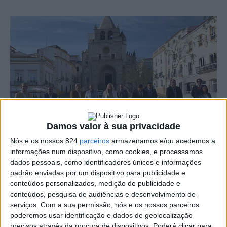
Damos valor à sua privacidade
Nós e os nossos 824
parceiros
armazenamos e/ou acedemos a
O
informações num dispositivo, como cookies, e processamos
dados pessoais, como identificadores únicos e informações
s presidentes das Câmaras Municipais de
padrão enviadas por um dispositivo para publicidade e
conteúdos personalizados, medição de publicidade e
Alter, Arronches, Castelo de Vide, Crato,
conteúdos, pesquisa de audiências e desenvolvimento de
Fronteira, Gavião, Marvão, Nisa, Ponte de
serviços.
Com a sua permissão, nós e os nossos parceiros
poderemos usar identificação e dados de geolocalização
Sor e Sousel, assinaram ontem, dia 29, a
precisos através da procura de dispositivos. Poderá clicar para