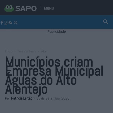
MENU
Jornal Alto Alentejo
Publicidade
Início
Terra a Terra
Alter
Municípios criam
Empresa Municipal
Águas do Alto
Alentejo
Por
Patrícia Leitão
-
30 de Setembro, 2020