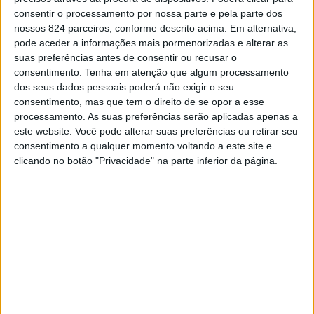
consentir o processamento por nossa parte e pela parte dos
escritura da constituição da Empresa Municipal Águas
nossos 824 parceiros, conforme descrito acima. Em alternativa,
do Alto Alentejo.
pode aceder a informações mais pormenorizadas e alterar as
suas preferências antes de consentir ou recusar o
Esta empresa local que envolve estes 10 municípios do
consentimento.
Tenha em atenção que algum processamento
dos seus dados pessoais poderá não exigir o seu
Alto Alentejo, foi constituída com a forma de sociedade
consentimento, mas que tem o direito de se opor a esse
anónima de capitais exclusivamente públicos e com
processamento. As suas preferências serão aplicadas apenas a
este website. Você pode alterar suas preferências ou retirar seu
natureza Intermunicipal, tendo por objecto social
consentimento a qualquer momento voltando a este site e
principal a prestação de vários serviços, nomeadamente
clicando no botão "Privacidade" na parte inferior da página.
o abastecimento público de água, incluindo a captação, a
elevação, o tratamento, a adução, o armazenamento e a
distribuição de água para consumo, e o saneamento de
águas residuais urbanas, incluindo a recolha, a drenagem,
a elevação, o tratamento e a rejeição de águas residuais
urbanas através de redes fixas, bem como a recolha, o