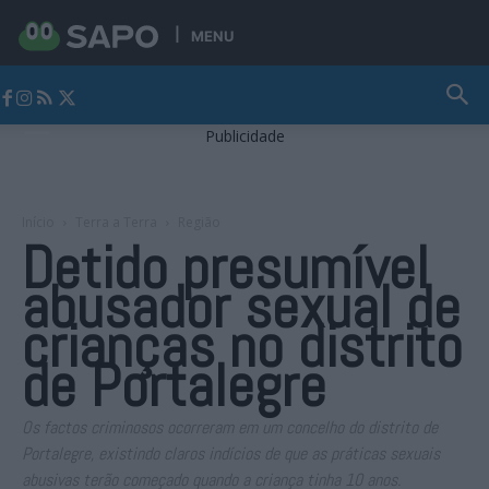
MENU
Jornal Alto Alentejo
Publicidade
Início
Terra a Terra
Região
Detido presumível
abusador sexual de
crianças no distrito
de Portalegre
Os factos criminosos ocorreram em um concelho do distrito de
Portalegre, existindo claros indícios de que as práticas sexuais
abusivas terão começado quando a criança tinha 10 anos.