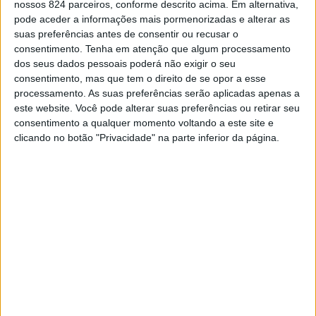
nossos 824 parceiros, conforme descrito acima. Em alternativa,
Investigação Criminal de Évora, identificou e deteve um
pode aceder a informações mais pormenorizadas e alterar as
homem, de 46 anos, suspeito de ter abusado
suas preferências antes de consentir ou recusar o
consentimento.
Tenha em atenção que algum processamento
sexualmente de uma filha da companheira,
dos seus dados pessoais poderá não exigir o seu
consentimento, mas que tem o direito de se opor a esse
presentemente com 13 anos.
processamento. As suas preferências serão aplicadas apenas a
Os factos criminosos ocorreram em um concelho do
este website. Você pode alterar suas preferências ou retirar seu
consentimento a qualquer momento voltando a este site e
distrito de Portalegre, existindo claros indícios de que
clicando no botão "Privacidade" na parte inferior da página.
as práticas sexuais abusivas terão começado no decorrer
do ano de 2018, quando a criança tinha 10 anos, tendo o
presumível autor aproveitado a circunstância de
coabitação.
Inicialmente, o agressor valeu-se da imaturidade própria
da vítima, sendo que, quando esta colocou alguma
resistência aos abusos, aquele constrangeu-a física e