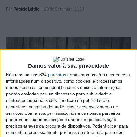
Por
Patrícia Leitão
-
23 de Setembro, 2020
Damos valor à sua privacidade
Nós e os nossos 824
parceiros
armazenamos e/ou acedemos a
informações num dispositivo, como cookies, e processamos
dados pessoais, como identificadores únicos e informações
padrão enviadas por um dispositivo para publicidade e
conteúdos personalizados, medição de publicidade e
conteúdos, pesquisa de audiências e desenvolvimento de
serviços.
Com a sua permissão, nós e os nossos parceiros
poderemos usar identificação e dados de geolocalização
precisos através da procura de dispositivos. Poderá clicar para
A Polícia Judiciária, através da Unidade Local de
consentir o processamento por nossa parte e pela parte dos