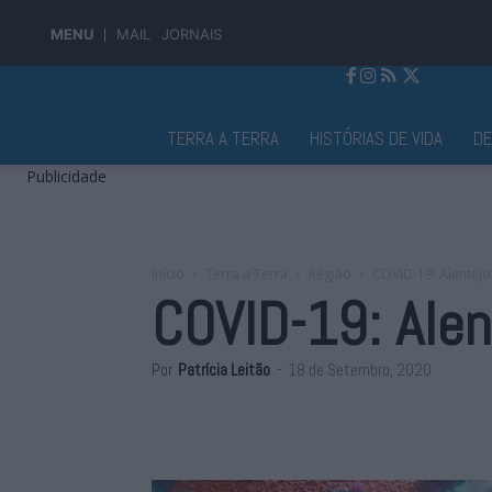
MENU
MAIL
JORNAIS
Jornal Alto Alentejo
TERRA A TERRA
HISTÓRIAS DE VIDA
D
Publicidade
Início
Terra a Terra
Região
COVID-19: Alentej
COVID-19: Ale
Por
Patrícia Leitão
-
18 de Setembro, 2020