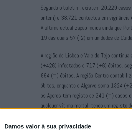
Segundo o boletim, existem 20.229 casos
ontem) e 38.721 contactos em vigilância 
A última actualização indica ainda que P
19 das quais 57 (-2) em unidades de Cuida
A região de Lisboa e Vale do Tejo continu
(+426) infectados e 717 (+6) óbitos, se
864 (=) óbitos. A região Centro contabili
óbitos, enquanto o Algarve soma 1324 (+2
os Açores têm registo de 241 (=) casos e
qualquer vítima mortal, tendo um registo 
Consulte
aqui
o boletim epidemiológico 
Damos valor à sua privacidade