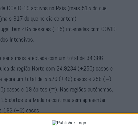
 de COVID-19 activos no País (mais 515 do que
(mais 917 do que no dia de ontem).
ortugal tem 465 pessoas (-15) internadas com COVID-
dos Intensivos.
a a ser a mais afectada com um total de 34.386
guida da região Norte com 24.9234 (+250) casos e
za agora um total de 5.526 (+46) casos e 256 (=)
0) casos e 19 óbitos (=). Nas regiões autónomas,
 15 óbitos e a Madeira continua sem apresentar
de 192 (+2) casos.
desta sexta-feira, dia 18 de Setembro, da DGS.