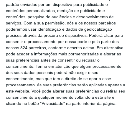
padrão enviadas por um dispositivo para publicidade e
alguns serviços das oficinas municipais, devido ao
conteúdos personalizados, medição de publicidade e
conteúdos, pesquisa de audiências e desenvolvimento de
aparecimento de alguns casos de infecção de Covid-19
serviços.
Com a sua permissão, nós e os nossos parceiros
entre os seus funcionários.
poderemos usar identificação e dados de geolocalização
precisos através da procura de dispositivos. Poderá clicar para
consentir o processamento por nossa parte e pela parte dos
Em comunicado, a autarquia realça que esta «parece-nos
nossos 824 parceiros, conforme descrito acima. Em alternativa,
pode aceder a informações mais pormenorizadas e alterar as
ser a melhor opção, de forma a tentar solucionar o
suas preferências antes de consentir ou recusar o
problema nesta fase», e apela à «melhor compreensão
consentimento.
Tenha em atenção que algum processamento
dos seus dados pessoais poderá não exigir o seu
para algum constrangimento causado por esta
consentimento, mas que tem o direito de se opor a esse
processamento. As suas preferências serão aplicadas apenas a
situação».
este website. Você pode alterar suas preferências ou retirar seu
consentimento a qualquer momento voltando a este site e
No documento, Adelaide Teixeira assume «o aumento de
clicando no botão "Privacidade" na parte inferior da página.
casos de infecção tem sido, infelizmente, uma
realidade» e alerta que «Temos que estar preparados