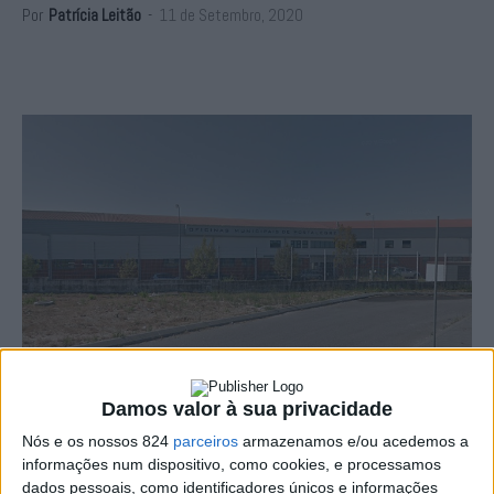
Por
Patrícia Leitão
-
11 de Setembro, 2020
Damos valor à sua privacidade
Nós e os nossos 824
parceiros
armazenamos e/ou acedemos a
A Câmara Municipal de Portalegre anunciou esta manhã
informações num dispositivo, como cookies, e processamos
que, «de forma preventiva», irá encerrar temporariamente
dados pessoais, como identificadores únicos e informações