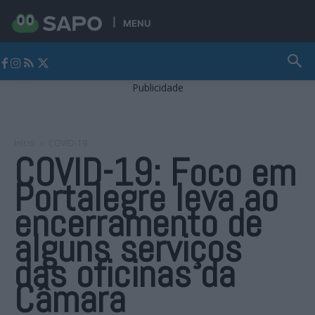
MENU
Jornal Alto Alentejo
Publicidade
Início
COVID-19
COVID-19: Foco em
Portalegre leva ao
encerramento de
alguns serviços
das oficinas da
Câmara