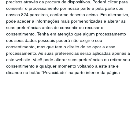
precisos através da procura de dispositivos. Poderá clicar para
Outubro.
consentir o processamento por nossa parte e pela parte dos
nossos 824 parceiros, conforme descrito acima. Em alternativa,
«Com o sentido de servir a minha terra,com convicção e
pode aceder a informações mais pormenorizadas e alterar as
suas preferências antes de consentir ou recusar o
grande determinação decidi candidatar-me com enorme
consentimento.
Tenha em atenção que algum processamento
orgulho à Presidência da CCDR ALENTEJO», revelou o
dos seus dados pessoais poderá não exigir o seu
consentimento, mas que tem o direito de se opor a esse
ex-deputado socialista na sua página pessoal nas redes
processamento. As suas preferências serão aplicadas apenas a
sociais, acrescentando que esta sua candidatura tem o
este website. Você pode alterar suas preferências ou retirar seu
consentimento a qualquer momento voltando a este site e
apoio dos presidentes das Federações do PS de Beja,
clicando no botão "Privacidade" na parte inferior da página.
Évora e Portalegre.
O candidato, cujo o nome era já indicado como sendo a
escolha do PS, manifesta ainda o seu desejo de que
«esta candidatura seja de todos» e que para isso espera
«contar com o apoio de todos os autarcas,
independentemente das suas opções partidárias, os