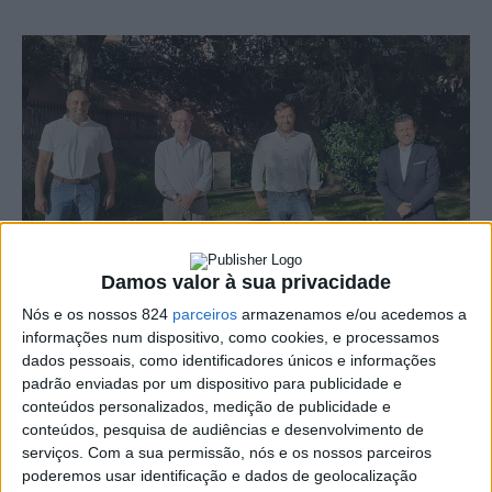
Damos valor à sua privacidade
Nós e os nossos 824
parceiros
armazenamos e/ou acedemos a
informações num dispositivo, como cookies, e processamos
dados pessoais, como identificadores únicos e informações
António Ceia da Silva, actual presidente da Entidade
padrão enviadas por um dispositivo para publicidade e
Regional de Turismo do Alentejo e Ribatejo, confirmou
conteúdos personalizados, medição de publicidade e
conteúdos, pesquisa de audiências e desenvolvimento de
que será candidato à presidência da CCDR Alentejo,
serviços.
Com a sua permissão, nós e os nossos parceiros
poderemos usar identificação e dados de geolocalização
cujas eleições deverão ocorrer no próximo mês de