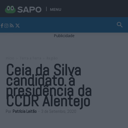
MENU
Jornal Alto Alentejo
Publicidade
Início
Terra a Terra
Região
Ceia da Silva
candidato à
presidência da
CCDR Alentejo
Por
Patrícia Leitão
-
3 de Setembro, 2020