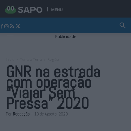
MENU
Jornal Alto Alentejo
Publicidade
Início
Terra a Terra
Região
GNR na estrada
com operação
“Viajar Sem
Pressa” 2020
Por
Redacção
-
13 de Agosto, 2020