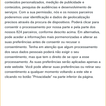
conteúdos personalizados, medição de publicidade e
comportamentos mais seguros por parte dos condutores
conteúdos, pesquisa de audiências e desenvolvimento de
serviços.
Com a sua permissão, nós e os nossos parceiros
e a diminuição da sinistralidade rodoviária grave.
poderemos usar identificação e dados de geolocalização
precisos através da procura de dispositivos. Poderá clicar para
consentir o processamento por nossa parte e pela parte dos
De acordo com a força de segurança, «o excesso de
nossos 824 parceiros, conforme descrito acima. Em alternativa,
velocidade continua a constituir em Portugal uma das
pode aceder a informações mais pormenorizadas e alterar as
suas preferências antes de consentir ou recusar o
principais causas da sinistralidade rodoviária grave, seja
consentimento.
Tenha em atenção que algum processamento
pela diminuição do tempo de reacção do condutor para
dos seus dados pessoais poderá não exigir o seu
consentimento, mas que tem o direito de se opor a esse
fazer face a um imprevisto, ou pelo agravamento das
processamento. As suas preferências serão aplicadas apenas a
este website. Você pode alterar suas preferências ou retirar seu
suas consequências em resultado da maior violência do
consentimento a qualquer momento voltando a este site e
embate. Importa salientar que, quando a velocidade
clicando no botão "Privacidade" na parte inferior da página.
duplica, a distância de travagem quadruplica e, em caso
de acidente, a probabilidade de resultarem vítimas
mortais ou feridos graves aumenta de oito a 16 vezes».