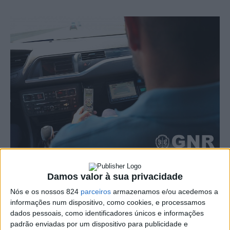
A GNR realiza a partir de hoje e até à próxima quarta-
Damos valor à sua privacidade
feira uma operação de fiscalização rodoviária intensiva
Nós e os nossos 824
parceiros
armazenamos e/ou acedemos a
informações num dispositivo, como cookies, e processamos
de controlo da velocidade, na sua área de
dados pessoais, como identificadores únicos e informações
padrão enviadas por um dispositivo para publicidade e
responsabilidade, com o objectivo de promover