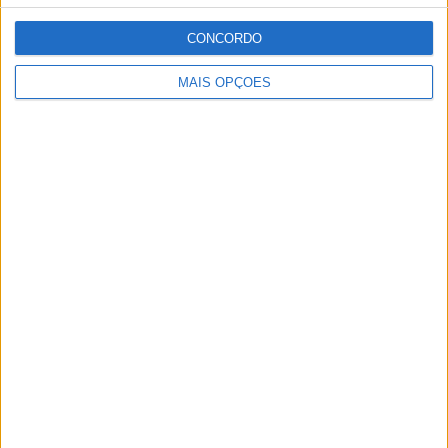
aumento do tráfego rodoviário e do cometimento de
CONCORDO
alguns excessos, nomeadamente de velocidade,
MAIS OPÇÕES
potenciando a ocorrência de acidentes e o agravamento
das suas consequências».
Publicidade
Publicidade
Publicidade