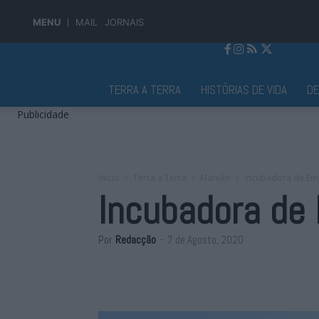
MENU
MAIL
JORNAIS
Jornal Alto Alentejo
TERRA A TERRA
HISTÓRIAS DE VIDA
D
Publicidade
Início
Terra a Terra
Marvão
Incubadora de Em
Incubadora de
Por
Redacção
-
7 de Agosto, 2020