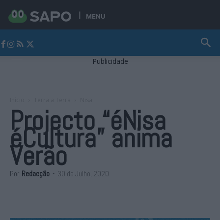
MENU
Jornal Alto Alentejo
Publicidade
Início
Terra a Terra
Nisa
Projecto “éNisa
éCultura” anima
Verão
Por
Redacção
-
30 de Julho, 2020