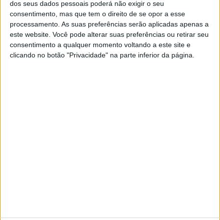
dos seus dados pessoais poderá não exigir o seu
consentimento, mas que tem o direito de se opor a esse
De acordo com o Município, as iniciativas vão decorrer
processamento. As suas preferências serão aplicadas apenas a
este website. Você pode alterar suas preferências ou retirar seu
aos fins-de-semana, em Nisa e nas freguesias do
consentimento a qualquer momento voltando a este site e
clicando no botão "Privacidade" na parte inferior da página.
concelho, respeitando as orientações da Direcção Geral
da Saúde para combate à Covid-19 no que concerne à
realização de espectáculos ao vivo.
A iniciativa tem início esta sexta-feira, dia 31, com a
projecção da película “Mamma Mia! O Filme”, pelas 22h,
na Praça da República.
Publicidade
Publicidade