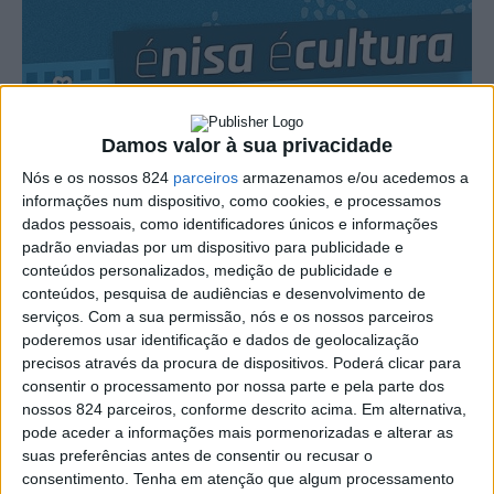
Damos valor à sua privacidade
Nós e os nossos 824
parceiros
armazenamos e/ou acedemos a
informações num dispositivo, como cookies, e processamos
dados pessoais, como identificadores únicos e informações
padrão enviadas por um dispositivo para publicidade e
conteúdos personalizados, medição de publicidade e
conteúdos, pesquisa de audiências e desenvolvimento de
serviços.
Com a sua permissão, nós e os nossos parceiros
A Câmara Municipal de Nisa vai desenvolver um projecto
poderemos usar identificação e dados de geolocalização
precisos através da procura de dispositivos. Poderá clicar para
cultural, ao longo dos meses de Verão, através de um
consentir o processamento por nossa parte e pela parte dos
conjunto de actividades ao ar livre que inclui
nossos 824 parceiros, conforme descrito acima. Em alternativa,
pode aceder a informações mais pormenorizadas e alterar as
espectáculos, sessões de cinema, animação de rua, entre
suas preferências antes de consentir ou recusar o
consentimento.
Tenha em atenção que algum processamento
outros.