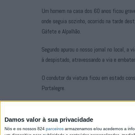
Um homem na casa dos 60 anos ficou grave
onde seguia sozinho, ocorrido na tarde dest
Gáfete e Alpalhão.
Segundo apurou o nosso jornal no local, a v
á despistado, atravessando a via e embat
O condutor da viatura ficou em estado cons
Portalegre.
O alerta para o acidente foi dado pelas 14
19 operacionais e oito veículos, entre os
Damos valor à sua privacidade
Nós e os nossos 824
parceiros
armazenamos e/ou acedemos a inform