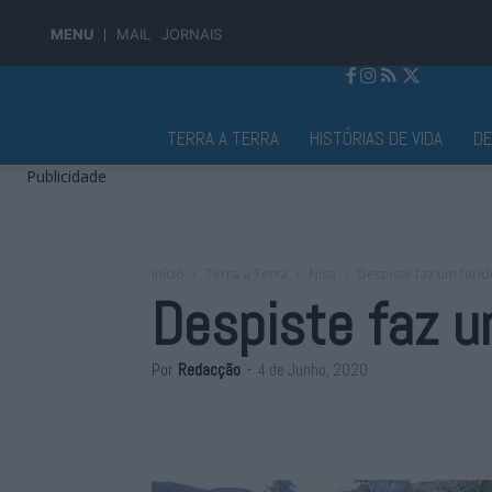
MENU
MAIL
JORNAIS
Jornal Alto Alentejo
TERRA A TERRA
HISTÓRIAS DE VIDA
D
Publicidade
Início
Terra a Terra
Nisa
Despiste faz um ferid
Despiste faz u
Por
Redacção
-
4 de Junho, 2020