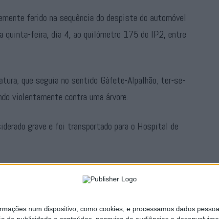
mente ferido na sequência do despiste do automóvel
a quinta-feira, dia 4, ao quilómetro 175 do IP2, entre
iatura, que seguia no sentido Gáfete-Alpalhão, ter-se-
endo violentamente contra uma árvore.
iderado grave e foi transportado para o Hospital de
h22, tendo sido mobilizados para o local um total de
 Bombeiros de Nisa, GNR e a VMER de Portalegre.
ações num dispositivo, como cookies, e processamos dados pessoais,
Publicidade