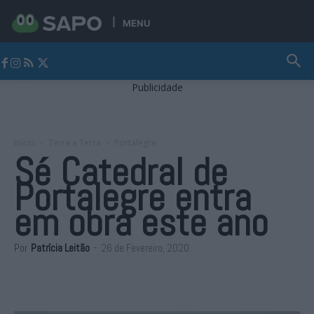
MENU
Jornal Alto Alentejo
Publicidade
Início
Terra a Terra
Portalegre
Sé Catedral de
Portalegre entra
em obra este ano
Por
Patrícia Leitão
-
26 de Fevereiro, 2020