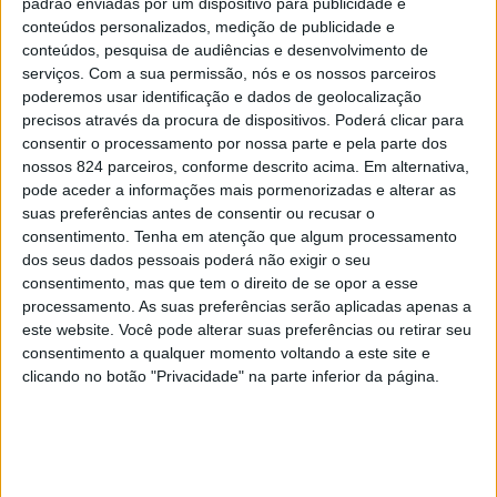
padrão enviadas por um dispositivo para publicidade e
euros, sendo o financiamento comunitário a 75%, pelo
conteúdos personalizados, medição de publicidade e
conteúdos, pesquisa de audiências e desenvolvimento de
que a Diocese tem de encontrar forma de garantir o
serviços.
Com a sua permissão, nós e os nossos parceiros
financiamento da componente nacional, ou seja 25% do
poderemos usar identificação e dados de geolocalização
precisos através da procura de dispositivos. Poderá clicar para
custo total.
consentir o processamento por nossa parte e pela parte dos
nossos 824 parceiros, conforme descrito acima. Em alternativa,
pode aceder a informações mais pormenorizadas e alterar as
Neste momento, e segundo fonte da Diocese ligada ao
suas preferências antes de consentir ou recusar o
processo, está a ser feito o relatório das consultas
consentimento.
Tenha em atenção que algum processamento
dos seus dados pessoais poderá não exigir o seu
prévias, posto o que se passará à fase de concurso para
consentimento, mas que tem o direito de se opor a esse
processamento. As suas preferências serão aplicadas apenas a
a realização das intervenções. Entretanto vai avançar já
este website. Você pode alterar suas preferências ou retirar seu
a parte correspondente ao levantamento fotográfico de
consentimento a qualquer momento voltando a este site e
clicando no botão "Privacidade" na parte inferior da página.
todo o existente.
A obra inclui a conservação total do imóvel, com
intervenções ao nível de redes de electricidade, de