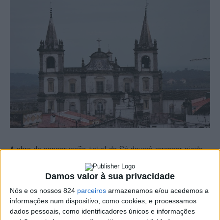
A obra de conservação total da Sé deverá arrancar ainda
este ano, tendo depois uma duração prevista de cerca de
Damos valor à sua privacidade
dois anos.
Nós e os nossos 824
parceiros
armazenamos e/ou acedemos a
informações num dispositivo, como cookies, e processamos
O investimento total é na ordem dos três milhões de
dados pessoais, como identificadores únicos e informações