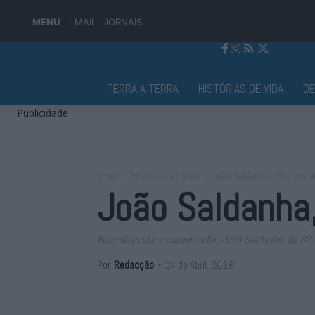
MENU
MAIL
JORNAIS
Jornal Alto Alentejo
TERRA A TERRA
HISTÓRIAS DE VIDA
D
Publicidade
Início
Histórias de Vida
João Saldanha, 70 anos d
João Saldanha,
Bem-disposto e conversador, João Saldanha, de 82 
Por
Redacção
-
24 de Abril, 2018