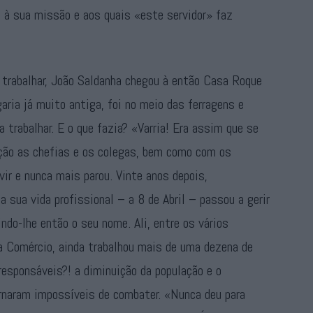
ia à sua missão e aos quais «este servidor» faz
trabalhar, João Saldanha chegou à então Casa Roque
ria já muito antiga, foi no meio das ferragens e
 trabalhar. E o que fazia? «Varria! Era assim que se
ação as chefias e os colegas, bem como com os
vir e nunca mais parou. Vinte anos depois,
 sua vida profissional – a 8 de Abril – passou a gerir
indo-lhe então o seu nome. Ali, entre os vários
ua Comércio, ainda trabalhou mais de uma dezena de
esponsáveis?! a diminuição da população e o
rnaram impossíveis de combater. «Nunca deu para