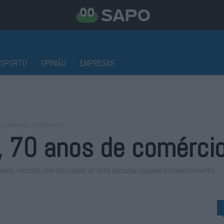
ESPORTO
OPINIÃO
EMPRESAS
e comércio tradicional
 70 anos de comércio 
anos, recorda com felicidade as sete décadas naquele estabelecimento.