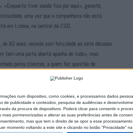
. «Enquanto tiver saúde fico por aqui», garante,
ontinuidade, uma vez que a companheira não está
está em Lisboa, na central da CGD.
, de 82 anos, recorda com felicidade as sete décadas
m tem uma porta aberta apanha de tudo», mas
inhado pelos clientes, a quem fez questão de
ta marca. «Decidi assinalar e agradecer, porque estes
larou.
ações num dispositivo, como cookies, e processamos dados pessoais,
Publicidade
ão de publicidade e conteúdos, pesquisa de audiências e desenvolvime
ravés da procura de dispositivos. Poderá clicar para consentir o proc
s mais pormenorizadas e alterar as suas preferências antes de consent
nsentimento, mas que tem o direito de se opor a esse processamento. 
uer momento voltando a este site e clicando no botão "Privacidade" na 