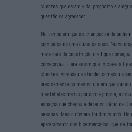
clientes que deram vida, propósito e alegr
questão de agradecer.
No tempo em que as crianças ainda podiam 
com cerca de uma dúzia de anos. Numa droga
materiais de construção civil que começou a
começava». E era assim que iniciava a lig
clientes. Aprendeu a atender, começou a ser
precisamente no mesmo dia em que iniciou a
o estabelecimento por conta própria, atribu
espaços que chegou a deter no início da R
pessoas. Mas o número foi diminuindo. Os r
aparecimento dos hipermercados, que se to