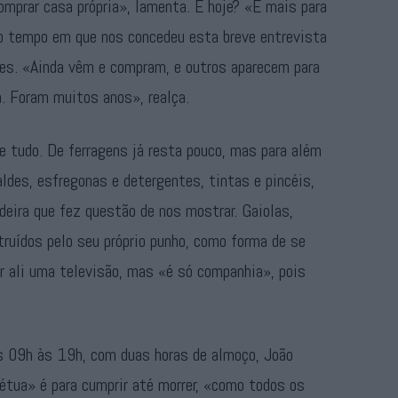
comprar casa própria», lamenta. E hoje? «É mais para
o tempo em que nos concedeu esta breve entrevista
tes. «Ainda vêm e compram, e outros aparecem para
. Foram muitos anos», realça.
tudo. De ferragens já resta pouco, mas para além
aldes, esfregonas e detergentes, tintas e pincéis,
eira que fez questão de nos mostrar. Gaiolas,
truídos pelo seu próprio punho, como forma de se
 ali uma televisão, mas «é só companhia», pois
s 09h às 19h, com duas horas de almoço, João
étua» é para cumprir até morrer, «como todos os