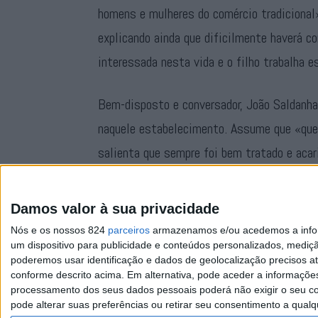
homens e mulheres do comércio tradicional»
explicando ainda que dificilmente haverá c
interessada nesta vida e o filho trabalha 
Bem-disposto e conversador, João Saldanha
naquele estabelecimento. Assume que «que
salienta que sempre foi bem tratado e acar
agradecer ao comemorar, no dia 8, esta boni
anos todos não se somaram sozinhos», dec
Damos valor à sua privacidade
Nós e os nossos 824
parceiros
armazenamos e/ou acedemos a inform
um dispositivo para publicidade e conteúdos personalizados, mediç
poderemos usar identificação e dados de geolocalização precisos at
conforme descrito acima. Em alternativa, pode aceder a informaçõe
processamento dos seus dados pessoais poderá não exigir o seu co
pode alterar suas preferências ou retirar seu consentimento a qualq