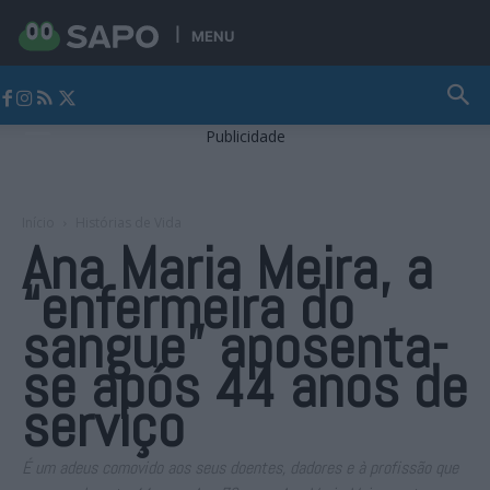
MENU
Jornal Alto Alentejo
Publicidade
Início
Histórias de Vida
Ana Maria Meira, a
“enfermeira do
sangue” aposenta-
se após 44 anos de
serviço
É um adeus comovido aos seus doentes, dadores e à profissão que