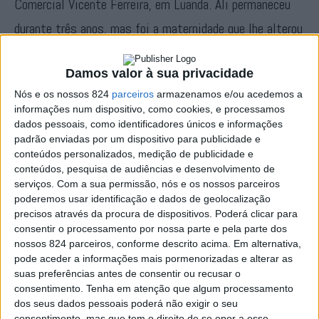
Comercial Vicente Ferreira, em Luanda. Ali permaneceu
durante três anos, mas foi a maternidade que lhe alterou
o rumo da vida. «O meu filho tinha uma doença de pele e
Damos valor à sua privacidade
não podia ficar em Angola, por isso, e porque não queria
Nós e os nossos 824
parceiros
armazenamos e/ou acedemos a
perder o amor dele, vim para Portalegre e cá fiquei»,
informações num dispositivo, como cookies, e processamos
refere.
dados pessoais, como identificadores únicos e informações
padrão enviadas por um dispositivo para publicidade e
conteúdos personalizados, medição de publicidade e
Pouco depois um anúncio do jornal “O Distrito de
conteúdos, pesquisa de audiências e desenvolvimento de
serviços.
Com a sua permissão, nós e os nossos parceiros
Portalegre”, onde o seu pai exercia a função de tipógrafo,
poderemos usar identificação e dados de geolocalização
a dar conta da abertura do curso de enfermagem, viria a
precisos através da procura de dispositivos. Poderá clicar para
consentir o processamento por nossa parte e pela parte dos
abrir-lhe os horizontes profissionais. «Disse logo que
nossos 824 parceiros, conforme descrito acima. Em alternativa,
pode aceder a informações mais pormenorizadas e alterar as
queria ir, o meu pai incentivou-me, mas a minha mãe não
suas preferências antes de consentir ou recusar o
achou muita graça». Ainda assim «fui lá, inscrevi-me e
consentimento.
Tenha em atenção que algum processamento
dos seus dados pessoais poderá não exigir o seu
dissera-me que eram precisos 30 alunos para o curso
consentimento, mas que tem o direito de se opor a esse