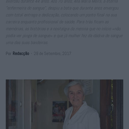
exerceu durante 44 anos. Aos 70 anos, Ana Maria Meira, a eterna
"enfermeira do sangue", despiu a bata que durante anos envergou
com total entrega e dedicação, colocando um ponto final na sua
carreira enquanto profissional de saúde. Para trás ficam as
memórias, as histórias e a nostalgia da menina que no início «não
podia ver pinga de sangue» e que já mulher fez da dádiva de sangue
uma das suas bandeiras.
Por
Redacção
-
29 de Setembro, 2017