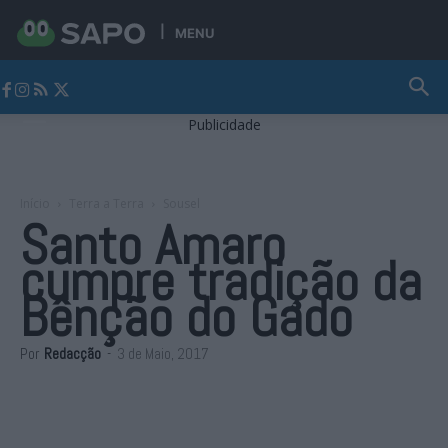
MENU
Jornal Alto Alentejo
Publicidade
Início
Terra a Terra
Sousel
Santo Amaro
cumpre tradição da
Bênção do Gado
Por
Redacção
-
3 de Maio, 2017