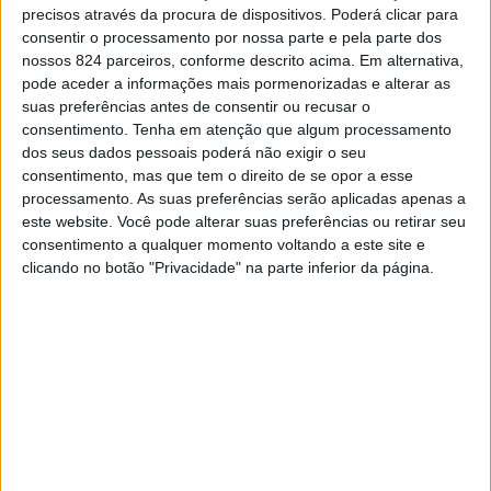
precisos através da procura de dispositivos. Poderá clicar para
uma das mais antigas tradições do concelho de Sousel –
consentir o processamento por nossa parte e pela parte dos
nossos 824 parceiros, conforme descrito acima. Em alternativa,
a Bênção do Gado – que todos os anos reúne na aldeia
pode aceder a informações mais pormenorizadas e alterar as
centenas de pessoas.
suas preferências antes de consentir ou recusar o
consentimento.
Tenha em atenção que algum processamento
dos seus dados pessoais poderá não exigir o seu
O certame, organizado pela Junta de Freguesia de Santo
consentimento, mas que tem o direito de se opor a esse
processamento. As suas preferências serão aplicadas apenas a
Amaro e pela Câmara Municipal de Sousel, tem início
este website. Você pode alterar suas preferências ou retirar seu
consentimento a qualquer momento voltando a este site e
marcado para a próxima sexta-feira e estende-se até
clicando no botão "Privacidade" na parte inferior da página.
domingo, com um programa bastante diversificado que
decerto agradará a todos. Em palco estarão grandes
nomes da música nacional como ADIAFA, Los Romeros e
Dona Zéfinha.
A Bênção do Gado acontece no sábado e começa bem