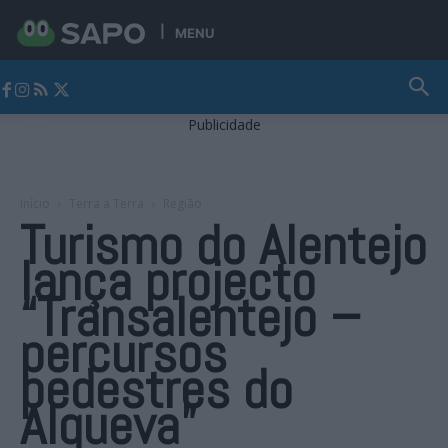
MENU
Jornal Alto Alentejo
Publicidade
Início
Terra a Terra
Região
Turismo do Alentejo
lança projecto
“Transalentejo –
percursos
pedestres do
Alqueva”