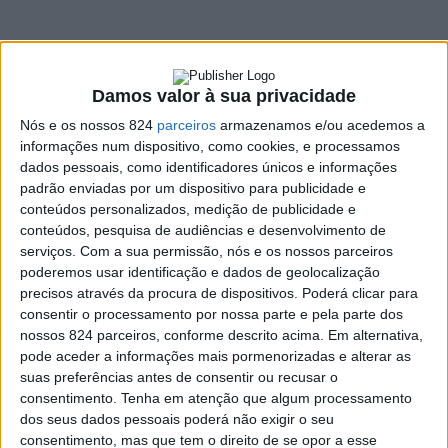
Damos valor à sua privacidade
A Turismo do Alentejo / Ribatejo lança este fim-de-
Nós e os nossos 824
parceiros
armazenamos e/ou acedemos a
semana o projecto “Transalentejo – percursos pedestres
informações num dispositivo, como cookies, e processamos
dados pessoais, como identificadores únicos e informações
do Alqueva”, nos municípios de Beja e Portel.
padrão enviadas por um dispositivo para publicidade e
conteúdos personalizados, medição de publicidade e
Para assinalar o lançamento do projecto, a Entidade
conteúdos, pesquisa de audiências e desenvolvimento de
serviços.
Com a sua permissão, nós e os nossos parceiros
Regional de Turismo vai promover uma caminhada pelos
poderemos usar identificação e dados de geolocalização
precisos através da procura de dispositivos. Poderá clicar para
trajectos “Azenhas e Fortins do Guadiana”, em Beja e
consentir o processamento por nossa parte e pela parte dos
“Amieira a Alqueva com o Lago a seus pés”, em Portel,
nossos 824 parceiros, conforme descrito acima. Em alternativa,
pode aceder a informações mais pormenorizadas e alterar as
que vai contar com a participação dos técnicos e do
suas preferências antes de consentir ou recusar o
consentimento.
Tenha em atenção que algum processamento
presidente da ERT, Ceia da Silva, bem como de
dos seus dados pessoais poderá não exigir o seu
representantes das autarquias, de animação turística e
consentimento, mas que tem o direito de se opor a esse