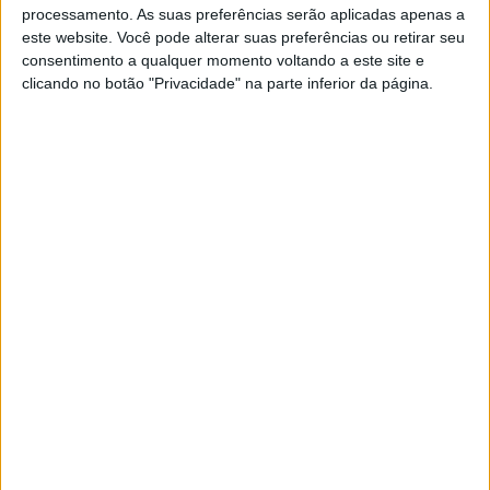
processamento. As suas preferências serão aplicadas apenas a
das unidades de alojamento.
este website. Você pode alterar suas preferências ou retirar seu
consentimento a qualquer momento voltando a este site e
clicando no botão "Privacidade" na parte inferior da página.
O evento contempla ainda a apresentação de um Guia –
composto por onze percursos pedestres, estruturados na
zona de influência do Lago Alqueva e do Rio Guadiana –
que está editado em português e inglês e apresenta
diferentes trilhos devidamente estudados, mapeados,
sinalizados, e possibilita aos caminheiros a
oportunidade de descobrir as diversificadas paisagens
que formam o vasto e rico património natural e cultural
do Alentejo.
No Guia “Transalentejo – percursos pedestres do