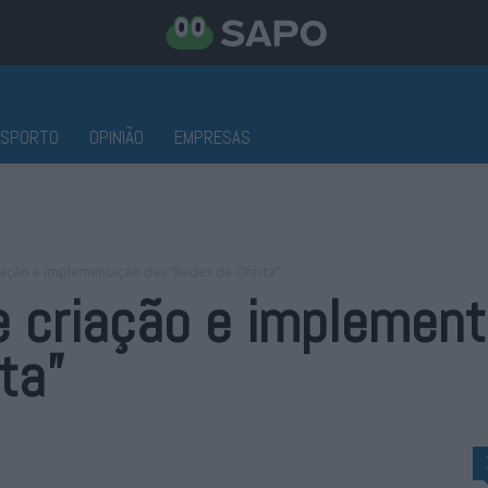
ESPORTO
OPINIÃO
EMPRESAS
iação e implementação das “Redes de Oferta”
e criação e implemen
ta”