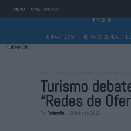
MENU
MAIL
JORNAIS
Jornal Alto Alentejo
TERRA A TERRA
HISTÓRIAS DE VIDA
D
Publicidade
Início
Terra a Terra
Região
Turismo debate cr
Turismo debat
“Redes de Ofer
Por
Redacção
-
15 de Março, 2016