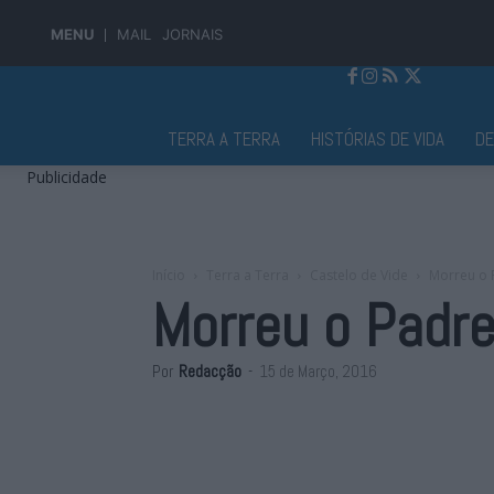
MENU
MAIL
JORNAIS
Jornal Alto Alentejo
TERRA A TERRA
HISTÓRIAS DE VIDA
D
Publicidade
Início
Terra a Terra
Castelo de Vide
Morreu o 
Morreu o Padr
Por
Redacção
-
15 de Março, 2016