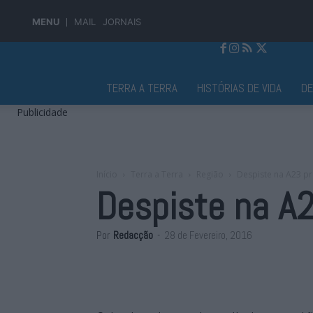
MENU
MAIL
JORNAIS
Jornal Alto Alentejo
TERRA A TERRA
HISTÓRIAS DE VIDA
D
Publicidade
Início
Terra a Terra
Região
Despiste na A23 p
Despiste na A
Por
Redacção
-
28 de Fevereiro, 2016