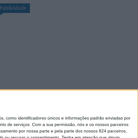
Publicidade
 como identificadores únicos e informações padrão enviadas por
nto de serviços.
Com a sua permissão, nós e os nossos parceiros
essamento por nossa parte e pela parte dos nossos 824 parceiros,
ir ou recusar o consentimento.
Tenha em atenção que algum