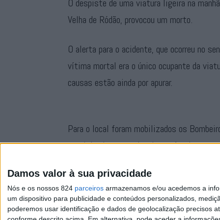
O despiste de uma viatura ligeira na manhã 
Velha de Ródão, provocou um morto.
O alerta para o acidente, que ocorreu no se
vítima mortal era o único ocupante da viat
causas estão ainda por apurar.
Para o local foram mobilizados os Bombeir
total de oito operacionais e três viaturas
Damos valor à sua privacidade
Nós e os nossos 824
parceiros
armazenamos e/ou acedemos a inform
um dispositivo para publicidade e conteúdos personalizados, mediç
poderemos usar identificação e dados de geolocalização precisos at
conforme descrito acima. Em alternativa, pode aceder a informaçõe