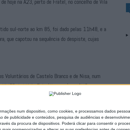
de hoje na A23, perto de Fratel, no concelho de Vila
ntido sul-norte ao km 85, foi dado pelas 11h48, e a
ura, que capotou na sequência do despiste, cujas
os Voluntários de Castelo Branco e de Nisa, num
, a VMER do Médio Tejo (Abrantes) e a GNR.
Publicidade
ações num dispositivo, como cookies, e processamos dados pessoais,
ão de publicidade e conteúdos, pesquisa de audiências e desenvolvime
ravés da procura de dispositivos. Poderá clicar para consentir o proc
s mais pormenorizadas e alterar as suas preferências antes de consent