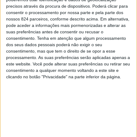
importantes lições que aprenderam ao longo do projecto
precisos através da procura de dispositivos. Poderá clicar para
consentir o processamento por nossa parte e pela parte dos
sobre o papel da alimentação saudável na prevenção da
nossos 824 parceiros, conforme descrito acima. Em alternativa,
obesidade infantil, doença que em Portugal afecta uma
pode aceder a informações mais pormenorizadas e alterar as
suas preferências antes de consentir ou recusar o
em cada três crianças.
consentimento.
Tenha em atenção que algum processamento
dos seus dados pessoais poderá não exigir o seu
consentimento, mas que tem o direito de se opor a esse
Nesta edição o projecto conta com a participação de
processamento. As suas preferências serão aplicadas apenas a
52.832 alunos de 438 escolas de todo o País, um
este website. Você pode alterar suas preferências ou retirar seu
consentimento a qualquer momento voltando a este site e
número que têm vindo a aumentar de ano para ano.
clicando no botão "Privacidade" na parte inferior da página.
O mentor do projecto “Heróis da Fruta – Lanche Escolar
Saudável”, Mário Silva, presidente e fundador da APCOI
lembrou que «este ano cada voto nos hinos da fruta será
convertido num donativo para a «Missão 1 Quilo de
Ajuda», um fundo social criado pela APCOI que permitirá