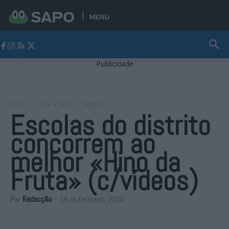
MENU
Jornal Alto Alentejo
Publicidade
Início
Terra a Terra
Região
Escolas do distrito
concorrem ao
melhor «Hino da
Fruta» (c/vídeos)
Por
Redacção
-
18 de Fevereiro, 2016