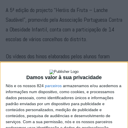
A 5ª edição do projecto “Heróis da Fruta – Lanche
Saudável”, promovido pela Associação Portuguesa Contra
a Obesidade Infantil, conta com a participação de 14
escolas de vários concelhos do distrito.
Os vídeos dos hinos elaborados pelos alunos foram
divulgados esta semana e as votações para eleger os 80
hinos finalistas decorrem até às 23:59 do dia 10 de
Damos valor à sua privacidade
Março no site www.heroisdafruta.com.
Nós e os nossos 824
parceiros
armazenamos e/ou acedemos a
informações num dispositivo, como cookies, e processamos
dados pessoais, como identificadores únicos e informações
Os “Hinos da Fruta” são canções apresentadas em
padrão enviadas por um dispositivo para publicidade e
conteúdos personalizados, medição de publicidade e
formato de videoclip nos quais as crianças pretendem
conteúdos, pesquisa de audiências e desenvolvimento de
partilhar com os adultos, através da música, as
serviços.
Com a sua permissão, nós e os nossos parceiros
poderemos usar identificação e dados de geolocalização