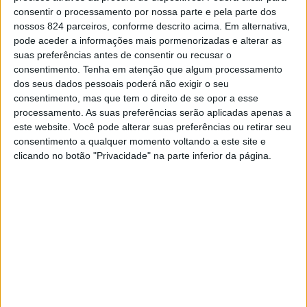
consentir o processamento por nossa parte e pela parte dos
Três anos depois de suprimir o serviço, a 1 de Janeiro de
nossos 824 parceiros, conforme descrito acima. Em alternativa,
pode aceder a informações mais pormenorizadas e alterar as
2012, a Comboios de Portugal (CP) vai devolver o
suas preferências antes de consentir ou recusar o
transporte de passageiros à Linha do Leste.
consentimento.
Tenha em atenção que algum processamento
dos seus dados pessoais poderá não exigir o seu
consentimento, mas que tem o direito de se opor a esse
O serviço está previsto apenas para sextas e domingos,
processamento. As suas preferências serão aplicadas apenas a
este website. Você pode alterar suas preferências ou retirar seu
e a primeira viagem está agendada para as 18h20 de dia
consentimento a qualquer momento voltando a este site e
25 de Setembro. À semelhança do que acontecia antes
clicando no botão "Privacidade" na parte inferior da página.
do início de 2012, quando a CP decidiu que, devido à
conjuntura do país, não havia condições para continuar a
assegurar a exploração ferroviária, a Linha do Leste vai
restabelecer o transporte de passageiros entre
Portalegre ao Entroncamento, passando pelas estações
e apeadeiros de Crato, Chança (Alter), Torre das Vargens,