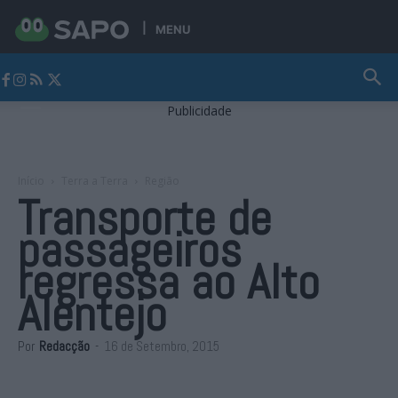
MENU
Jornal Alto Alentejo
Publicidade
Início
Terra a Terra
Região
Transporte de
passageiros
regressa ao Alto
Alentejo
Por
Redacção
-
16 de Setembro, 2015