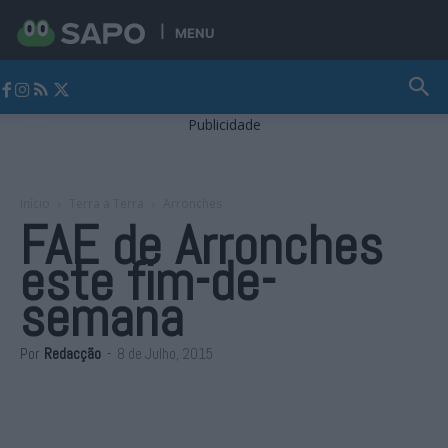
MENU
Jornal Alto Alentejo
Publicidade
Início
Terra a Terra
Arronches
FAE de Arronches
este fim-de-
semana
Por
Redacção
-
8 de Julho, 2015