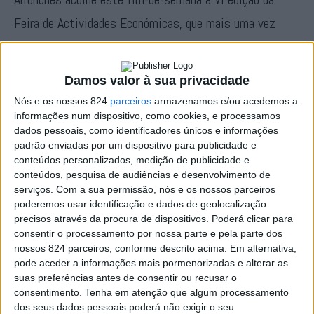
Feira de Actividades Económicas, que mais uma vez
contar um programa de actividades diversificado onde se
inclui os espectáculos musicais, para além da
Damos valor à sua privacidade
imprescindível presença de vários e diversificados
Nós e os nossos 824
parceiros
armazenamos e/ou acedemos a
expositores, sendo certo que também a gastronomia
informações num dispositivo, como cookies, e processamos
dados pessoais, como identificadores únicos e informações
local e a promoção do concelho são o destaque principal
padrão enviadas por um dispositivo para publicidade e
conteúdos personalizados, medição de publicidade e
deste certame.
conteúdos, pesquisa de audiências e desenvolvimento de
serviços.
Com a sua permissão, nós e os nossos parceiros
poderemos usar identificação e dados de geolocalização
A FAE arranca na tarde de sexta-feira com a actuação da
precisos através da procura de dispositivos. Poderá clicar para
Trupe Euterpe pelas 19h, seguindo-se uma animação
consentir o processamento por nossa parte e pela parte dos
nossos 824 parceiros, conforme descrito acima. Em alternativa,
infantil pelas 21,30h, e para as 23h está marcado o
pode aceder a informações mais pormenorizadas e alterar as
início do espectáculo com António Zambujo. A animação
suas preferências antes de consentir ou recusar o
consentimento.
Tenha em atenção que algum processamento
pela noite dentro está garantida pelo espaço da
dos seus dados pessoais poderá não exigir o seu