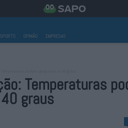
ESPORTO
OPINIÃO
EMPRESAS
: Temperaturas podem ultrapassar os 40 graus
ação: Temperaturas p
 40 graus