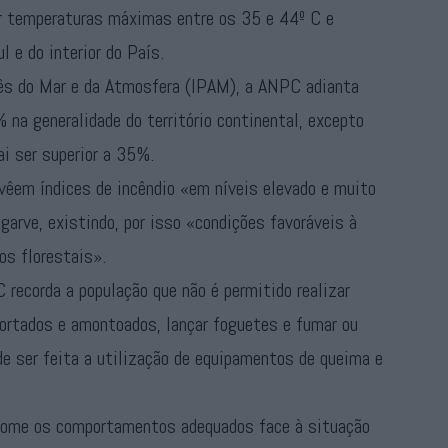
gir temperaturas máximas entre os 35 e 44º C e
 e do interior do País.
uês do Mar e da Atmosfera (IPAM), a ANPC adianta
% na generalidade do território continental, excepto
ai ser superior a 35%.
evêem índices de incêndio «em níveis elevado e muito
lgarve, existindo, por isso «condições favoráveis à
os florestais».
 recorda a população que não é permitido realizar
ortados e amontoados, lançar foguetes e fumar ou
e ser feita a utilização de equipamentos de queima e
 tome os comportamentos adequados face à situação