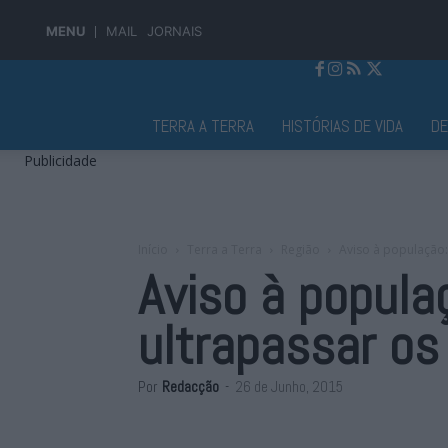
MENU
MAIL
JORNAIS
Jornal Alto Alentejo
TERRA A TERRA
HISTÓRIAS DE VIDA
D
Publicidade
Início
Terra a Terra
Região
Aviso à população
Aviso à popul
ultrapassar os
Por
Redacção
-
26 de Junho, 2015