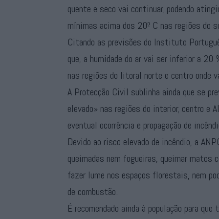
quente e seco vai continuar, podendo atin
mínimas acima dos 20º C nas regiões do sul
Citando as previsões do Instituto Portug
que, a humidade do ar vai ser inferior a 20 
nas regiões do litoral norte e centro onde v
A Protecção Civil sublinha ainda que se pr
elevado» nas regiões do interior, centro e A
eventual ocorrência e propagação de incêndi
Devido ao risco elevado de incêndio, a ANPC
queimadas nem fogueiras, queimar matos c
fazer lume nos espaços florestais, nem pod
de combustão.
É recomendado ainda à população para que