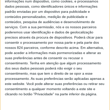
informações num dispositivo, como cookies, e processamos
dados pessoais, como identificadores únicos e informações
padrão enviadas por um dispositivo para publicidade e
conteúdos personalizados, medição de publicidade e
conteúdos, pesquisa de audiências e desenvolvimento de
A Escola Superior Agrária de Elvas (ESAE) do Instituto
serviços.
Com a sua permissão, nós e os nossos parceiros
poderemos usar identificação e dados de geolocalização
Politécnico de Portalegre (IPP) esteve mais uma vez
precisos através da procura de dispositivos. Poderá clicar para
presente na VII ECUEXTRE – Feria del Caballo/Feria del
consentir o processamento por nossa parte e pela parte dos
nossos 824 parceiros, conforme descrito acima. Em alternativa,
Toro que decorreu nos dias 11 a 14 de Junho, na
pode aceder a informações mais pormenorizadas e alterar as
suas preferências antes de consentir ou recusar o
Institución Ferial de Badajoz (IFEBA).
consentimento.
Tenha em atenção que algum processamento
dos seus dados pessoais poderá não exigir o seu
Trata-se de um evento de assinalável importância junto
consentimento, mas que tem o direito de se opor a esse
processamento. As suas preferências serão aplicadas apenas a
da comunidade de criadores de cavalos e empresas do
este website. Você pode alterar suas preferências ou retirar seu
consentimento a qualquer momento voltando a este site e
ramo em Portugal e em Espanha, bem como de
clicando no botão "Privacidade" na parte inferior da página.
praticantes de equitação e aficionados. A ESAE/IPP
esteve presente no evento com um stand dinamizado