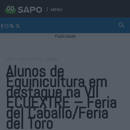
MENU
Jornal Alto Alentejo
Publicidade
Início
Terra a Terra
Região
Alunos de
Equinicultura em
destaque na VII
ECUEXTRE – Feria
del Caballo/Feria
del Toro