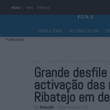
MENU
MAIL
JORNAIS
Jornal Alto Alentejo
TERRA A TERRA
HISTÓRIAS DE VIDA
D
Publicidade
Início
Terra a Terra
Região
Grande desfile de C
Grande desfile
activação das 
Ribatejo em d
Por
Redacção
-
12 de Fevereiro, 2015