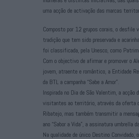
inúmeras e distintas iniciativas, das quai
uma acção de activação das marcas territor
Composto por 12 grupos corais, o desfile 
tradição que tem sido preservada e acarin
foi classificada, pela Unesco, como Patrim
Com o objectivo de afirmar e promover o Al
jovem, atraente e romântico, a Entidade Re
da BTL a campanha “Sabe a Amor”.
Inspirada no Dia de São Valentim, a acção 
visitantes ao território, através da oferta
Ribatejo, mas também transmitir a mensa
ano “Sabor a Vida”, a assinatura umbrella 
Na qualidade de único Destino Convidado, o