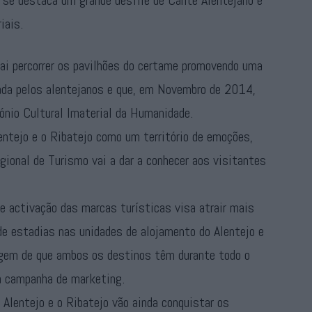
s se destaca um grande desfile de Cante Alentejano e
iais.
vai percorrer os pavilhões do certame promovendo uma
hada pelos alentejanos e que, em Novembro de 2014,
ónio Cultural Imaterial da Humanidade.
entejo e o Ribatejo como um território de emoções,
gional de Turismo vai a dar a conhecer aos visitantes
de activação das marcas turísticas visa atrair mais
 de estadias nas unidades de alojamento do Alentejo e
gem de que ambos os destinos têm durante todo o
da campanha de marketing.
 Alentejo e o Ribatejo vão ainda conquistar os