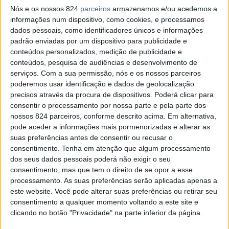
Nós e os nossos 824
parceiros
armazenamos e/ou acedemos a
“Alentejo sabe a Amor” e “Ribatejo sabe a Amor” é a
informações num dispositivo, como cookies, e processamos
dados pessoais, como identificadores únicos e informações
assinatura da nova campanha promocional dos destinos,
padrão enviadas por um dispositivo para publicidade e
a ser lançada amanhã, pela Entidade Regional de
conteúdos personalizados, medição de publicidade e
conteúdos, pesquisa de audiências e desenvolvimento de
Turismo, na área da grande Lisboa.
serviços.
Com a sua permissão, nós e os nossos parceiros
poderemos usar identificação e dados de geolocalização
precisos através da procura de dispositivos. Poderá clicar para
A acção, inspirada e apresentada por ocasião do Dia de
consentir o processamento por nossa parte e pela parte dos
São Valentim, tem por objectivo afirmar as marcas
nossos 824 parceiros, conforme descrito acima. Em alternativa,
pode aceder a informações mais pormenorizadas e alterar as
turísticas Alentejo e Ribatejo como regiões românticas,
suas preferências antes de consentir ou recusar o
consentimento.
Tenha em atenção que algum processamento
distintas e capazes de surpreender e conquistar os
dos seus dados pessoais poderá não exigir o seu
apaixonados, através da singularidade e diversidade da
consentimento, mas que tem o direito de se opor a esse
processamento. As suas preferências serão aplicadas apenas a
oferta, como por exemplo o alojamento, a restauração, os
este website. Você pode alterar suas preferências ou retirar seu
consentimento a qualquer momento voltando a este site e
produtos endógenos, o património material e imaterial, a
clicando no botão "Privacidade" na parte inferior da página.
monumentalidade ou as paisagens.