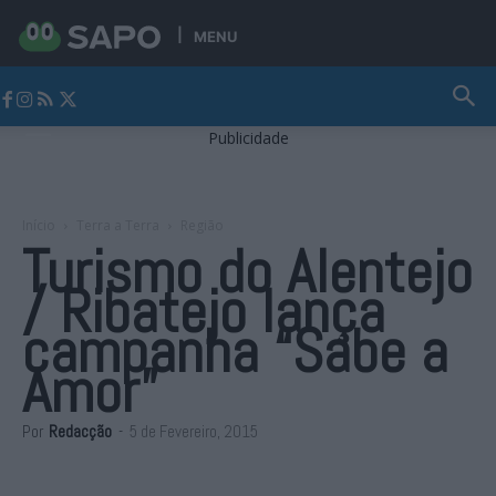
MENU
Jornal Alto Alentejo
Publicidade
Início
Terra a Terra
Região
Turismo do Alentejo
/ Ribatejo lança
campanha “Sabe a
Amor”
Por
Redacção
-
5 de Fevereiro, 2015